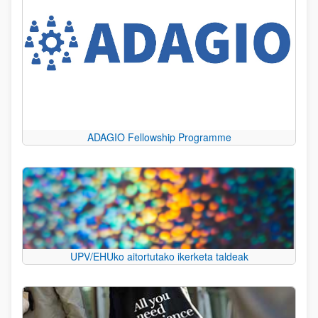
ADAGIO Fellowship Programme
UPV/EHUko aitortutako ikerketa taldeak