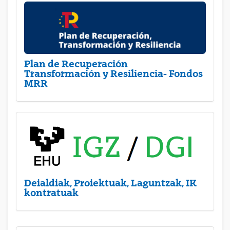
Plan de Recuperación
Transformación y Resiliencia- Fondos
MRR
Deialdiak, Proiektuak, Laguntzak, IK
kontratuak