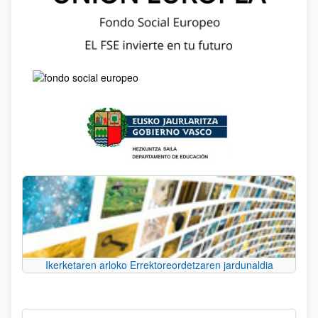
Ikerketaren arloko Errektoreordetzaren jardunaldia