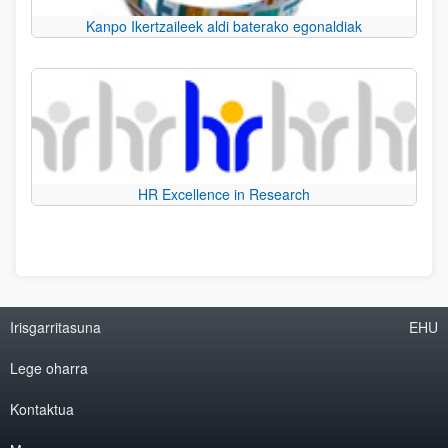
Kanpo Ikertzaileek aldi baterako egonaldiak
HR Excellence in Research
Irisgarritasuna
EHU
Lege oharra
Kontaktua