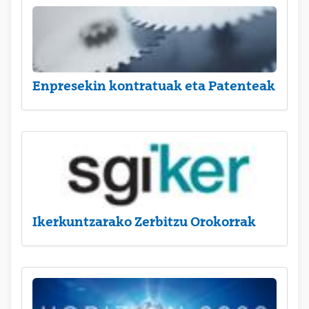
Enpresekin kontratuak eta Patenteak
Ikerkuntzarako Zerbitzu Orokorrak