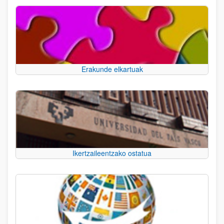
Erakunde elkartuak
Ikertzaileentzako ostatua