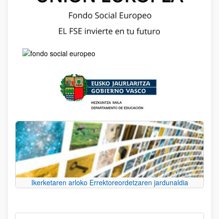
Ikerketaren arloko Errektoreordetzaren jardunaldia