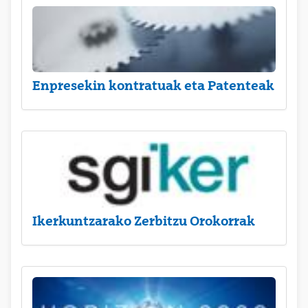
Enpresekin kontratuak eta Patenteak
Ikerkuntzarako Zerbitzu Orokorrak