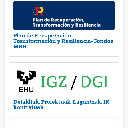
Plan de Recuperación
Transformación y Resiliencia- Fondos
MRR
Deialdiak, Proiektuak, Laguntzak, IK
kontratuak