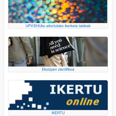
UPV/EHUko aitortutako ikerketa taldeak
Ekoizpen zientifikoa
IKERTU