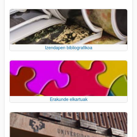
Izendapen bibliografikoa
Erakunde elkartuak