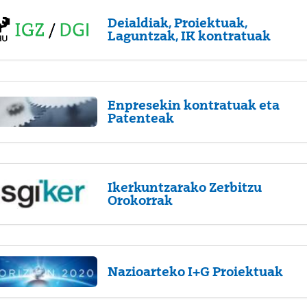
Deialdiak, Proiektuak,
Laguntzak, IK kontratuak
Enpresekin kontratuak eta
Patenteak
Ikerkuntzarako Zerbitzu
Orokorrak
Nazioarteko I+G Proiektuak