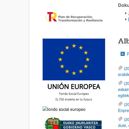
Dok
Al
(2
erabil
(2
eskain
egitek
(2
Enpre
(2
dute, 