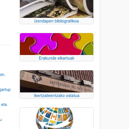
Izendapen bibliografikoa
Erakunde elkartuak
kin.
garlup
Ikertzaileentzako ostatua
 eta
u