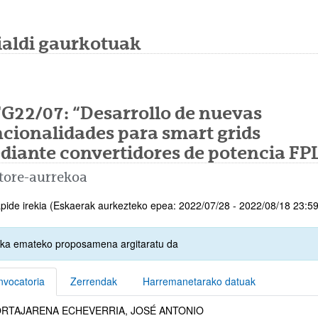
ialdi gaurkotuak
FG22/07: “Desarrollo de nuevas
cionalidades para smart grids
diante convertidores de potencia FP
tore-aurrekoa
pide irekia (Eskaerak aurkezteko epea: 2022/07/28 - 2022/08/18 23:59
ka emateko proposamena argitaratu da
vocatoria
Zerrendak
Harremanetarako datuak
CORTAJARENA ECHEVERRIA, JOSÉ ANTONIO
vocatoria