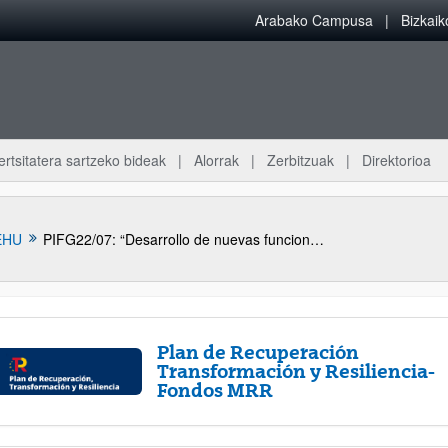
Arabako Campusa
Bizkai
ertsitatera sartzeko bideak
Alorrak
Zerbitzuak
Direktorioa
EHU
PIFG22/07: “Desarrollo de nuevas funcionalidades para smart grids mediante convertidores de potencia FPL”
Plan de Recuperación
Transformación y Resiliencia-
Fondos MRR
atu azpiorriak