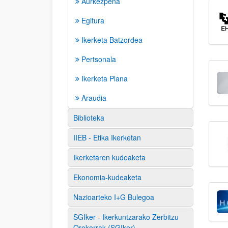
Aurkezpena
Egitura
Ikerketa Batzordea
Pertsonala
Ikerketa Plana
Araudia
Biblioteka
IIEB - Etika Ikerketan
Ikerketaren kudeaketa
Ekonomia-kudeaketa
Nazioarteko I+G Bulegoa
SGIker - Ikerkuntzarako Zerbitzu
Orokorrak (SGIker)