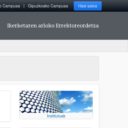
ko Campusa
Gipuzkoako Campusa
Hasi saioa
Ikerketaren arloko Errektoreordetza
Institutuak