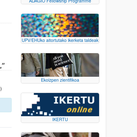
ADAGIO Fellowship Programme
UPV/EHUko aitortutako ikerketa taldeak
L”
Ekoizpen zientifikoa
)
IKERTU