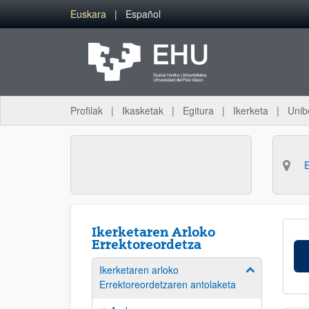
Eduki nagusira joan
Euskara
Español
Profilak
Ikasketak
Egitura
Ikerketa
Unib
Ikerketaren Arloko
Errektoreordetza
Ikerketaren arloko
Erakutsi/izkut
Errektoreordetzaren antolaketa