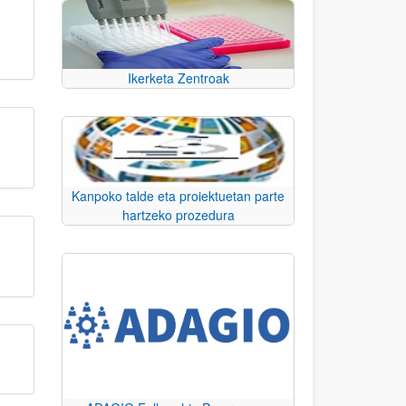
Ikerketa Zentroak
Kanpoko talde eta proiektuetan parte
hartzeko prozedura