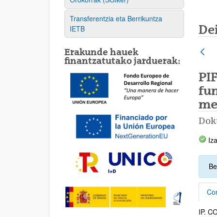
Transferentzia eta Berrikuntza
De
IETB
Erakunde hauek
finantzatutako jarduerak:
PI
fun
me
Dok
Iza
Be
Con
IP. 
Con