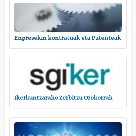
Enpresekin kontratuak eta Patenteak
Ikerkuntzarako Zerbitzu Orokorrak