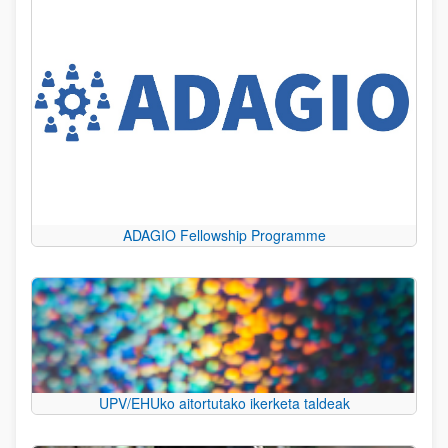
ADAGIO Fellowship Programme
UPV/EHUko aitortutako ikerketa taldeak