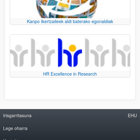
Kanpo Ikertzaileek aldi baterako egonaldiak
HR Excellence in Research
Irisgarritasuna
EHU
Lege oharra