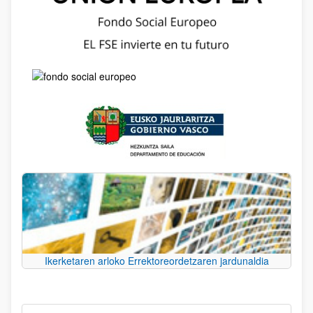
Ikerketaren arloko Errektoreordetzaren jardunaldia