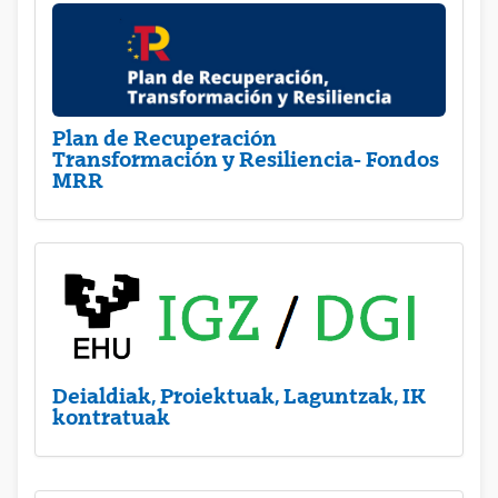
Plan de Recuperación
Transformación y Resiliencia- Fondos
MRR
Deialdiak, Proiektuak, Laguntzak, IK
kontratuak