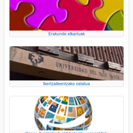
Erakunde elkartuak
Ikertzaileentzako ostatua