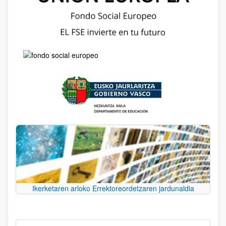
Ikerketaren arloko Errektoreordetzaren jardunaldia