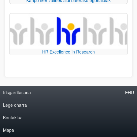
Kanpo Ikertzaileek aldi baterako egonaldiak
HR Excellence in Research
Irisgarritasuna
EHU
Lege oharra
Kontaktua
Mapa