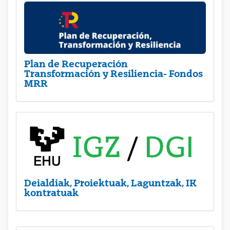
Plan de Recuperación
Transformación y Resiliencia- Fondos
MRR
Deialdiak, Proiektuak, Laguntzak, IK
kontratuak