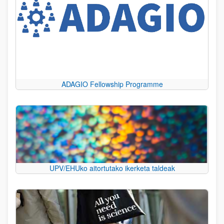
ADAGIO Fellowship Programme
UPV/EHUko aitortutako ikerketa taldeak