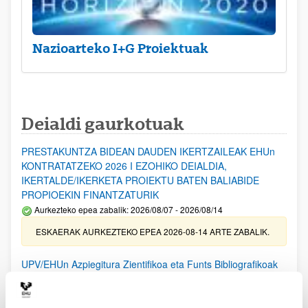
Nazioarteko I+G Proiektuak
Deialdi gaurkotuak
PRESTAKUNTZA BIDEAN DAUDEN IKERTZAILEAK EHUn
KONTRATATZEKO 2026 I EZOHIKO DEIALDIA,
IKERTALDE/IKERKETA PROIEKTU BATEN BALIABIDE
PROPIOEKIN FINANTZATURIK
Aurkezteko epea zabalik: 2026/08/07 - 2026/08/14
ESKAERAK AURKEZTEKO EPEA 2026-08-14 ARTE ZABALIK.
UPV/EHUn Azpiegitura Zientifikoa eta Funts Bibliografikoak
erosi eta berritzeko laguntzak 2026
Izapide irekia