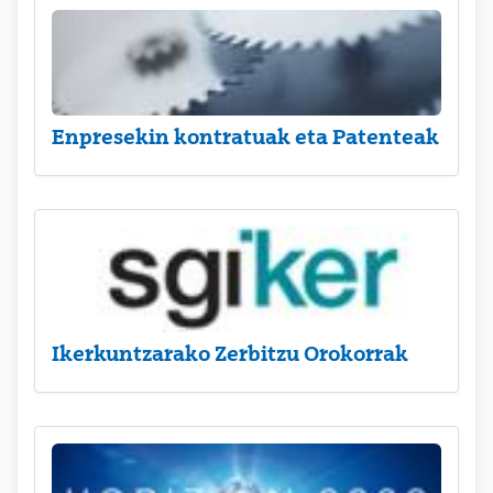
Enpresekin kontratuak eta Patenteak
Ikerkuntzarako Zerbitzu Orokorrak