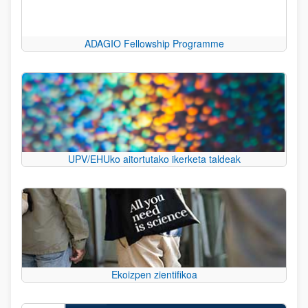
ADAGIO Fellowship Programme
UPV/EHUko aitortutako ikerketa taldeak
Ekoizpen zientifikoa