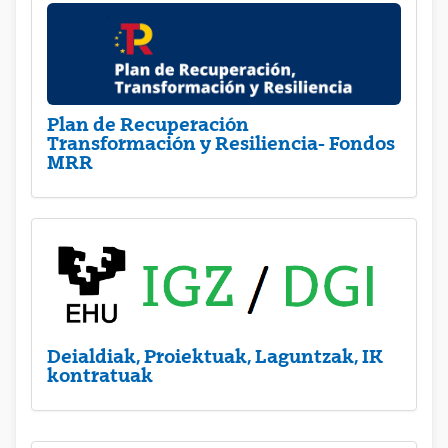
Plan de Recuperación
Transformación y Resiliencia- Fondos
MRR
Deialdiak, Proiektuak, Laguntzak, IK
kontratuak