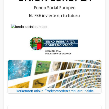
Ikerketaren arloko Errektoreordetzaren jardunaldia