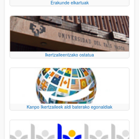
Erakunde elkartuak
Ikertzaileentzako ostatua
Kanpo Ikertzaileek aldi baterako egonaldiak