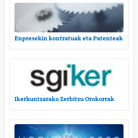
Enpresekin kontratuak eta Patenteak
Ikerkuntzarako Zerbitzu Orokorrak