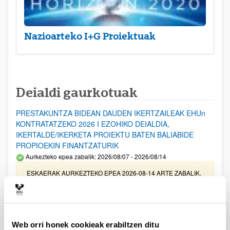
Nazioarteko I+G Proiektuak
Deialdi gaurkotuak
PRESTAKUNTZA BIDEAN DAUDEN IKERTZAILEAK EHUn
KONTRATATZEKO 2026 I EZOHIKO DEIALDIA,
IKERTALDE/IKERKETA PROIEKTU BATEN BALIABIDE
PROPIOEKIN FINANTZATURIK
Aurkezteko epea zabalik: 2026/08/07 - 2026/08/14
ESKAERAK AURKEZTEKO EPEA 2026-08-14 ARTE ZABALIK.
UPV/EHUn Azpiegitura Zientifikoa eta Funts Bibliografikoak
erosi eta berritzeko laguntzak 2026
Izapide irekia
Web orri honek cookieak erabiltzen ditu