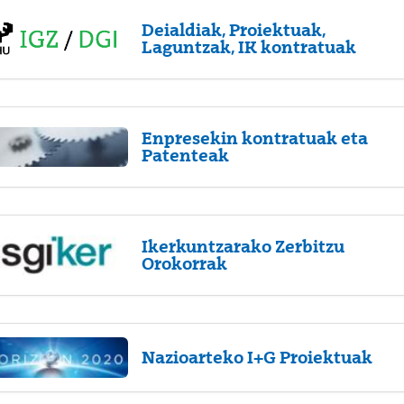
Deialdiak, Proiektuak,
Laguntzak, IK kontratuak
Enpresekin kontratuak eta
Patenteak
Ikerkuntzarako Zerbitzu
Orokorrak
Nazioarteko I+G Proiektuak