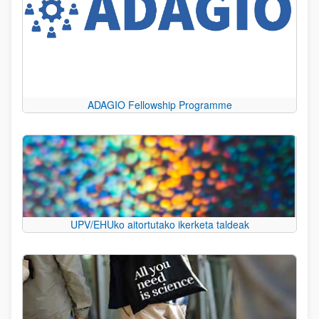
ADAGIO Fellowship Programme
UPV/EHUko aitortutako ikerketa taldeak