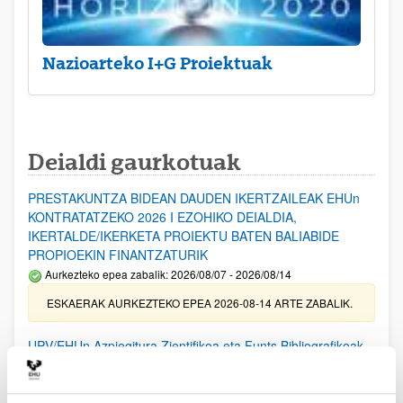
Nazioarteko I+G Proiektuak
Deialdi gaurkotuak
PRESTAKUNTZA BIDEAN DAUDEN IKERTZAILEAK EHUn
KONTRATATZEKO 2026 I EZOHIKO DEIALDIA,
IKERTALDE/IKERKETA PROIEKTU BATEN BALIABIDE
PROPIOEKIN FINANTZATURIK
Aurkezteko epea zabalik: 2026/08/07 - 2026/08/14
ESKAERAK AURKEZTEKO EPEA 2026-08-14 ARTE ZABALIK.
UPV/EHUn Azpiegitura Zientifikoa eta Funts Bibliografikoak
erosi eta berritzeko laguntzak 2026
Izapide irekia