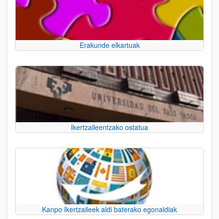
Erakunde elkartuak
Ikertzaileentzako ostatua
Kanpo Ikertzaileek aldi baterako egonaldiak