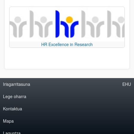
HR Excellence in Research
Irisgarritasuna
EHU
Lege oharra
Kontaktua
Mapa
Laguntza