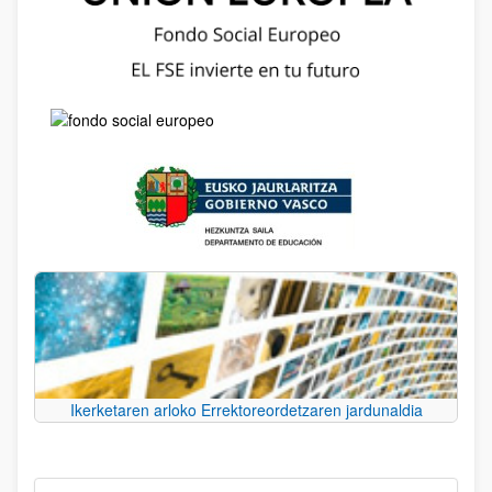
Ikerketaren arloko Errektoreordetzaren jardunaldia