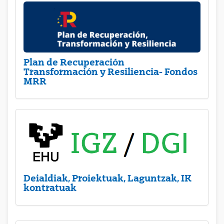
Plan de Recuperación
Transformación y Resiliencia- Fondos
MRR
Deialdiak, Proiektuak, Laguntzak, IK
kontratuak