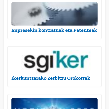
Enpresekin kontratuak eta Patenteak
Ikerkuntzarako Zerbitzu Orokorrak