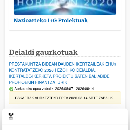
Nazioarteko I+G Proiektuak
Deialdi gaurkotuak
PRESTAKUNTZA BIDEAN DAUDEN IKERTZAILEAK EHUn
KONTRATATZEKO 2026 I EZOHIKO DEIALDIA,
IKERTALDE/IKERKETA PROIEKTU BATEN BALIABIDE
PROPIOEKIN FINANTZATURIK
Aurkezteko epea zabalik: 2026/08/07 - 2026/08/14
ESKAERAK AURKEZTEKO EPEA 2026-08-14 ARTE ZABALIK.
UPV/EHUn Azpiegitura Zientifikoa eta Funts Bibliografikoak
erosi eta berritzeko laguntzak 2026
Izapide irekia