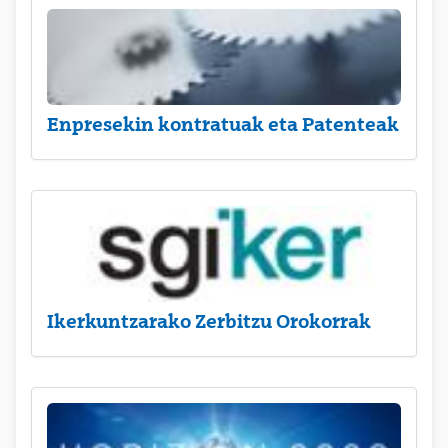
Enpresekin kontratuak eta Patenteak
Ikerkuntzarako Zerbitzu Orokorrak