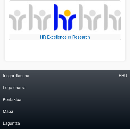
HR Excellence in Research
Irisgarritasuna
EHU
Lege oharra
Kontaktua
Mapa
Laguntza