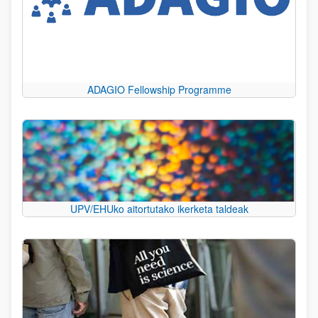
ADAGIO Fellowship Programme
UPV/EHUko aitortutako ikerketa taldeak