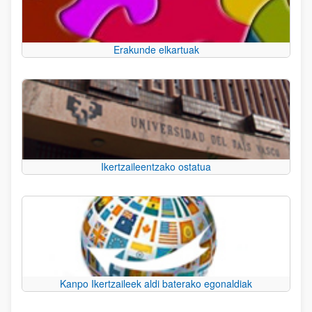
Erakunde elkartuak
Ikertzaileentzako ostatua
Kanpo Ikertzaileek aldi baterako egonaldiak