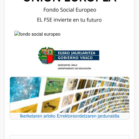
Ikerketaren arloko Errektoreordetzaren jardunaldia