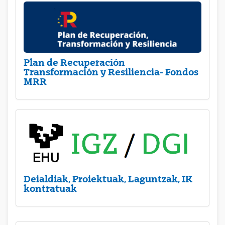
Plan de Recuperación
Transformación y Resiliencia- Fondos
MRR
Deialdiak, Proiektuak, Laguntzak, IK
kontratuak