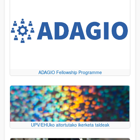
ADAGIO Fellowship Programme
UPV/EHUko aitortutako ikerketa taldeak