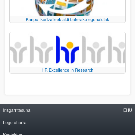
Kanpo Ikertzaileek aldi baterako egonaldiak
HR Excellence in Research
Irisgarritasuna
EHU
Lege oharra
Kontaktua