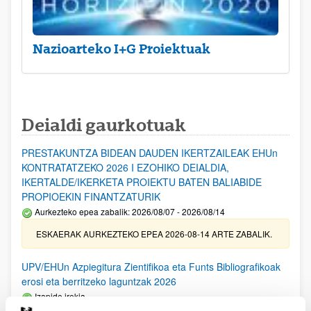
Nazioarteko I+G Proiektuak
Deialdi gaurkotuak
PRESTAKUNTZA BIDEAN DAUDEN IKERTZAILEAK EHUn
KONTRATATZEKO 2026 I EZOHIKO DEIALDIA,
IKERTALDE/IKERKETA PROIEKTU BATEN BALIABIDE
PROPIOEKIN FINANTZATURIK
Aurkezteko epea zabalik: 2026/08/07 - 2026/08/14
ESKAERAK AURKEZTEKO EPEA 2026-08-14 ARTE ZABALIK.
UPV/EHUn Azpiegitura Zientifikoa eta Funts Bibliografikoak
erosi eta berritzeko laguntzak 2026
Izapide irekia