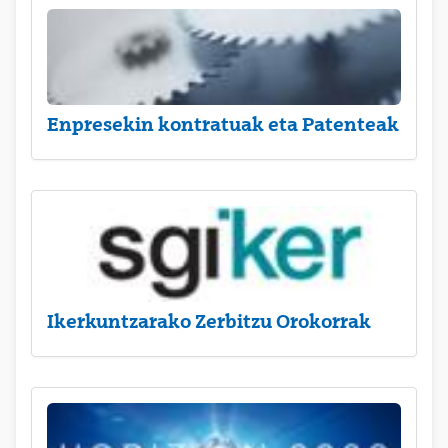
Enpresekin kontratuak eta Patenteak
Ikerkuntzarako Zerbitzu Orokorrak