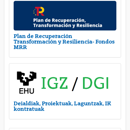
Plan de Recuperación
Transformación y Resiliencia- Fondos
MRR
Deialdiak, Proiektuak, Laguntzak, IK
kontratuak