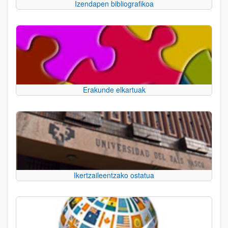
Izendapen bibliografikoa
Erakunde elkartuak
Ikertzaileentzako ostatua