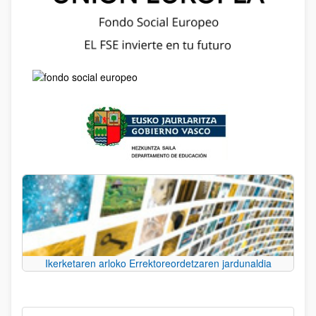
Ikerketaren arloko Errektoreordetzaren jardunaldia