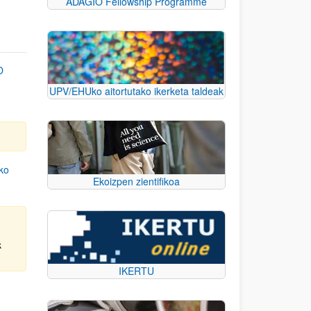
ADAGIO Fellowship Programme
O
UPV/EHUko aitortutako ikerketa taldeak
eko
Ekoizpen zientifikoa
k
IKERTU