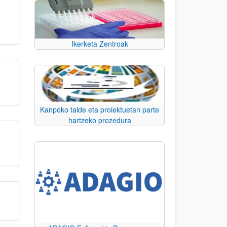
Ikerketa Zentroak
Kanpoko talde eta proiektuetan parte
hartzeko prozedura