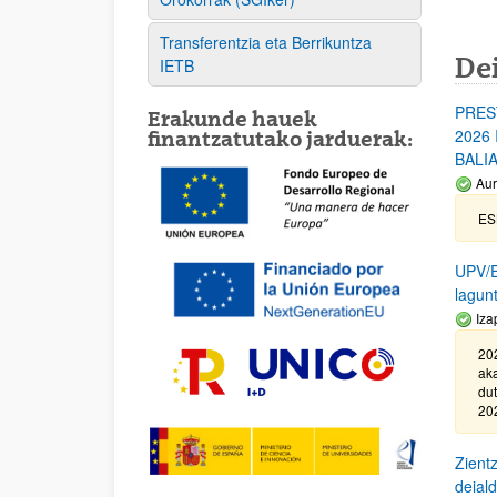
Transferentzia eta Berrikuntza
De
IETB
PRES
Erakunde hauek
2026
finantzatutako jarduerak:
BALI
Aur
ES
UPV/EH
lagun
Iza
20
aka
du
202
Zientz
deial