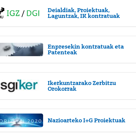
Deialdiak, Proiektuak,
Laguntzak, IK kontratuak
Enpresekin kontratuak eta
Patenteak
Ikerkuntzarako Zerbitzu
Orokorrak
Nazioarteko I+G Proiektuak