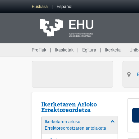
Eduki nagusira joan
Euskara
Español
Profilak
Ikasketak
Egitura
Ikerketa
Unib
Ikerketaren Arloko
Errektoreordetza
Ikerketaren arloko
Erakutsi/izkut
Errektoreordetzaren antolaketa