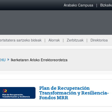
Arabako Campusa
Bizkai
ertsitatera sartzeko bideak
Alorrak
Zerbitzuak
Direktorioa
EHU
Ikerketaren Arloko Errektoreordetza
Plan de Recuperación
Transformación y Resiliencia-
Fondos MRR
atu azpiorriak