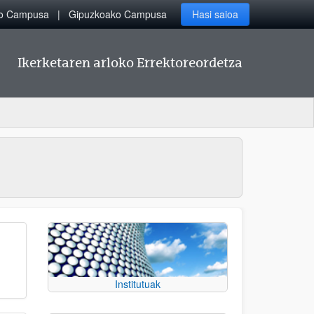
ko Campusa
Gipuzkoako Campusa
Hasi saioa
Ikerketaren arloko Errektoreordetza
Institutuak