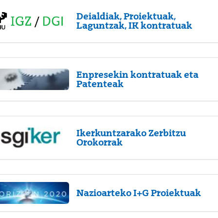
Deialdiak, Proiektuak,
Laguntzak, IK kontratuak
Enpresekin kontratuak eta
Patenteak
Ikerkuntzarako Zerbitzu
Orokorrak
Nazioarteko I+G Proiektuak