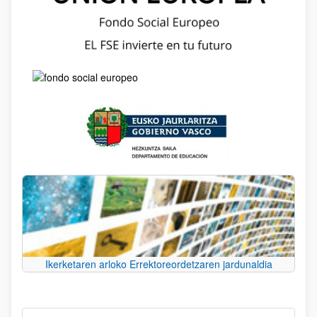
Ikerketaren arloko Errektoreordetzaren jardunaldia