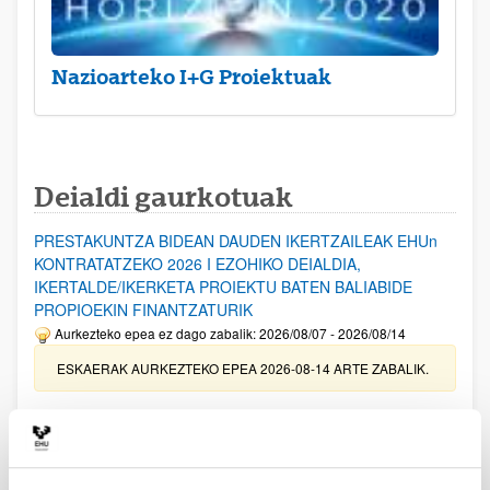
Nazioarteko I+G Proiektuak
Deialdi gaurkotuak
PRESTAKUNTZA BIDEAN DAUDEN IKERTZAILEAK EHUn
KONTRATATZEKO 2026 I EZOHIKO DEIALDIA,
IKERTALDE/IKERKETA PROIEKTU BATEN BALIABIDE
PROPIOEKIN FINANTZATURIK
Aurkezteko epea ez dago zabalik: 2026/08/07 - 2026/08/14
ESKAERAK AURKEZTEKO EPEA 2026-08-14 ARTE ZABALIK.
UPV/EHUn Azpiegitura Zientifikoa eta Funts Bibliografikoak
erosi eta berritzeko laguntzak 2026
Izapide irekia