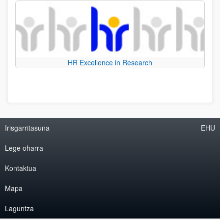
HR Excellence in Research
Irisgarritasuna
EHU
Lege oharra
Kontaktua
Mapa
Laguntza