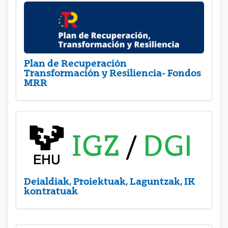
Plan de Recuperación
Transformación y Resiliencia- Fondos
MRR
Deialdiak, Proiektuak, Laguntzak, IK
kontratuak