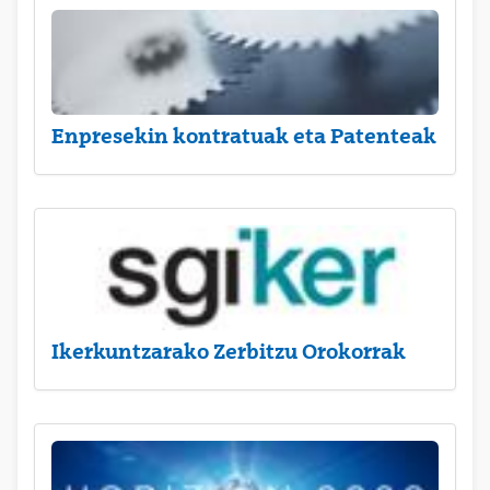
Enpresekin kontratuak eta Patenteak
Ikerkuntzarako Zerbitzu Orokorrak