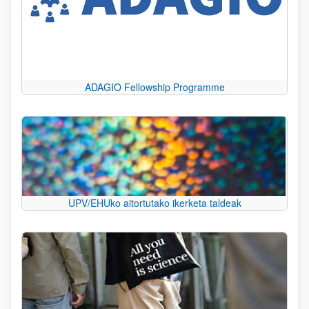
ADAGIO Fellowship Programme
UPV/EHUko aitortutako ikerketa taldeak