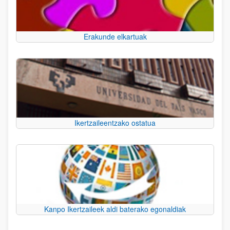
Erakunde elkartuak
Ikertzaileentzako ostatua
Kanpo Ikertzaileek aldi baterako egonaldiak