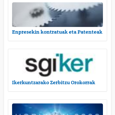
Enpresekin kontratuak eta Patenteak
Ikerkuntzarako Zerbitzu Orokorrak