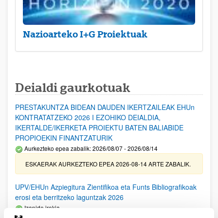
Nazioarteko I+G Proiektuak
Deialdi gaurkotuak
PRESTAKUNTZA BIDEAN DAUDEN IKERTZAILEAK EHUn
KONTRATATZEKO 2026 I EZOHIKO DEIALDIA,
IKERTALDE/IKERKETA PROIEKTU BATEN BALIABIDE
PROPIOEKIN FINANTZATURIK
Aurkezteko epea zabalik: 2026/08/07 - 2026/08/14
ESKAERAK AURKEZTEKO EPEA 2026-08-14 ARTE ZABALIK.
UPV/EHUn Azpiegitura Zientifikoa eta Funts Bibliografikoak
erosi eta berritzeko laguntzak 2026
Izapide irekia