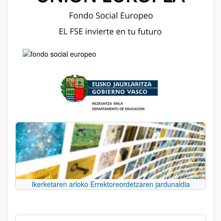
Ikerketaren arloko Errektoreordetzaren jardunaldia