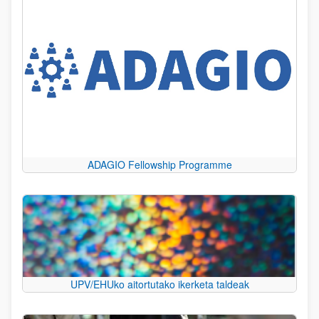
ADAGIO Fellowship Programme
UPV/EHUko aitortutako ikerketa taldeak