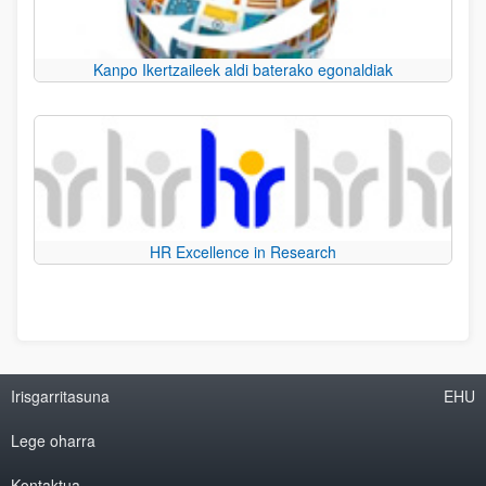
Kanpo Ikertzaileek aldi baterako egonaldiak
HR Excellence in Research
Irisgarritasuna
EHU
Lege oharra
Kontaktua