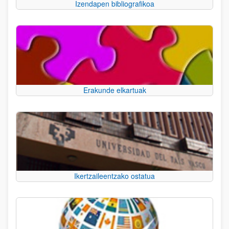
Izendapen bibliografikoa
Erakunde elkartuak
Ikertzaileentzako ostatua