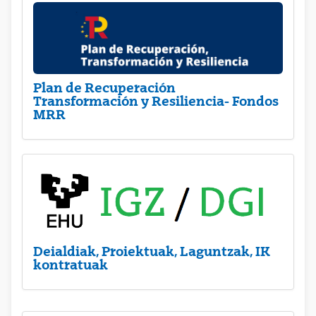
Plan de Recuperación
Transformación y Resiliencia- Fondos
MRR
Deialdiak, Proiektuak, Laguntzak, IK
kontratuak