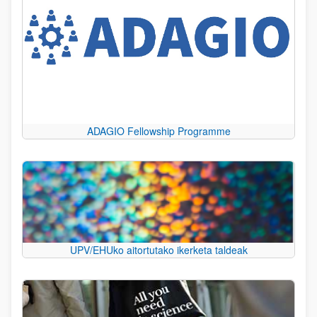
ADAGIO Fellowship Programme
UPV/EHUko aitortutako ikerketa taldeak