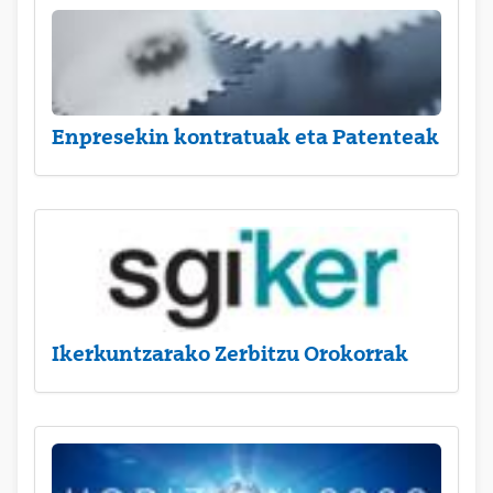
Enpresekin kontratuak eta Patenteak
Ikerkuntzarako Zerbitzu Orokorrak