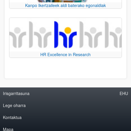
Kanpo Ikertzaileek aldi baterako egonaldiak
HR Excellence in Research
Irisgarritasuna
EHU
Lege oharra
Kontaktua
Mapa