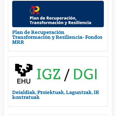
Plan de Recuperación
Transformación y Resiliencia- Fondos
MRR
Deialdiak, Proiektuak, Laguntzak, IK
kontratuak