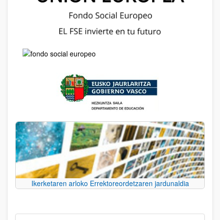
Ikerketaren arloko Errektoreordetzaren jardunaldia