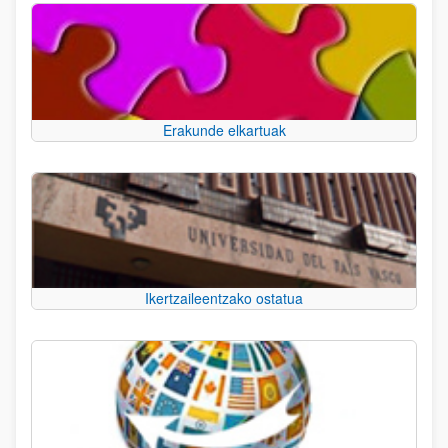
Erakunde elkartuak
Ikertzaileentzako ostatua