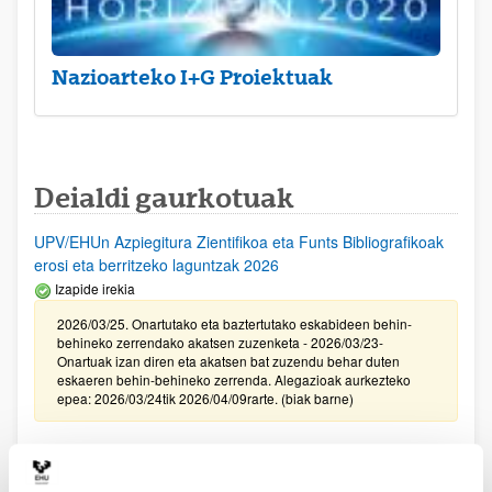
Nazioarteko I+G Proiektuak
Deialdi gaurkotuak
UPV/EHUn Azpiegitura Zientifikoa eta Funts Bibliografikoak
erosi eta berritzeko laguntzak 2026
Izapide irekia
2026/03/25. Onartutako eta baztertutako eskabideen behin-
behineko zerrendako akatsen zuzenketa - 2026/03/23-
Onartuak izan diren eta akatsen bat zuzendu behar duten
eskaeren behin-behineko zerrenda. Alegazioak aurkezteko
epea: 2026/03/24tik 2026/04/09rarte. (biak barne)
Zientzia, Teknologia eta Berrikuntza arloetako kultura
sustatzeko laguntzen deialdia (FECYT) 2026