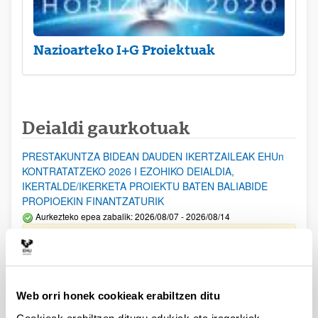
Nazioarteko I+G Proiektuak
Deialdi gaurkotuak
PRESTAKUNTZA BIDEAN DAUDEN IKERTZAILEAK EHUn
KONTRATATZEKO 2026 I EZOHIKO DEIALDIA,
IKERTALDE/IKERKETA PROIEKTU BATEN BALIABIDE
PROPIOEKIN FINANTZATURIK
Aurkezteko epea zabalik: 2026/08/07 - 2026/08/14
ESKAERAK AURKEZTEKO EPEA 2026-08-14 ARTE ZABALIK.
UPV/EHUn Azpiegitura Zientifikoa eta Funts Bibliografikoak
erosi eta berritzeko laguntzak 2026
Web orri honek cookieak erabiltzen ditu
Izapide irekia