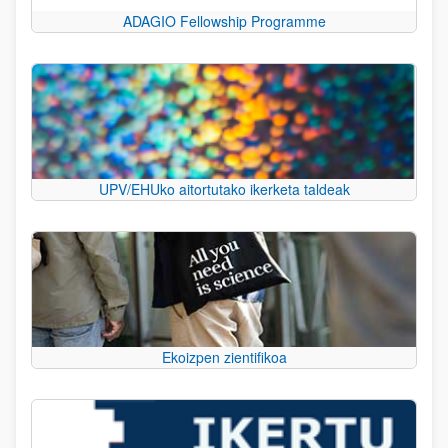
ADAGIO Fellowship Programme
UPV/EHUko aitortutako ikerketa taldeak
Ekoizpen zientifikoa