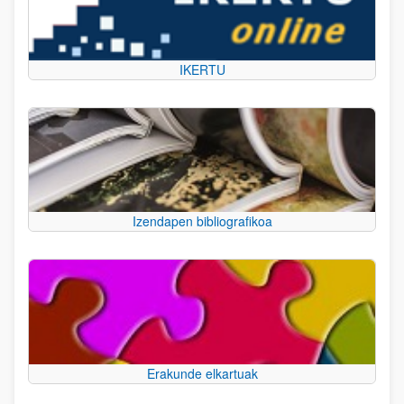
IKERTU
Izendapen bibliografikoa
Erakunde elkartuak