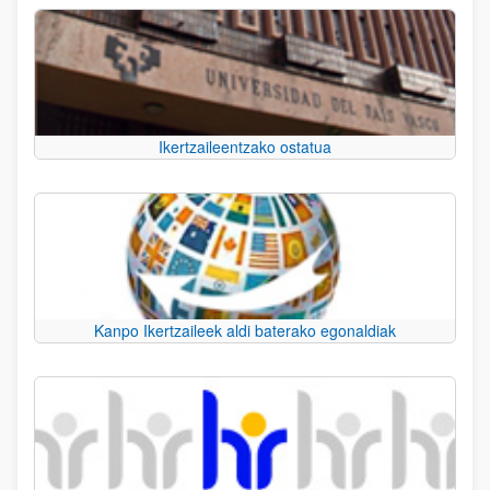
Ikertzaileentzako ostatua
Kanpo Ikertzaileek aldi baterako egonaldiak