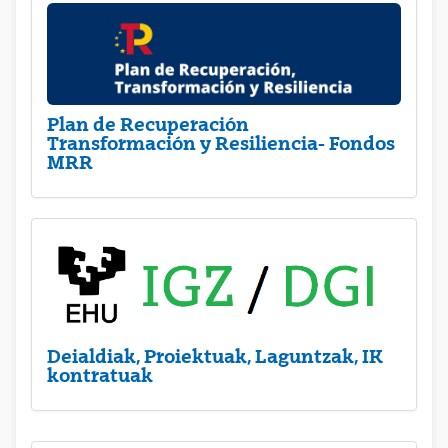
Plan de Recuperación
Transformación y Resiliencia- Fondos
MRR
Deialdiak, Proiektuak, Laguntzak, IK
kontratuak