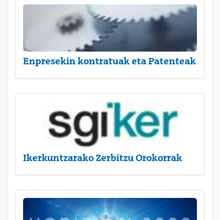
Enpresekin kontratuak eta Patenteak
Ikerkuntzarako Zerbitzu Orokorrak