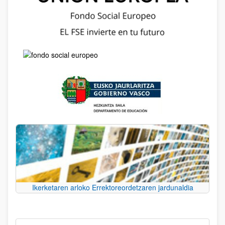
Ikerketaren arloko Errektoreordetzaren jardunaldia