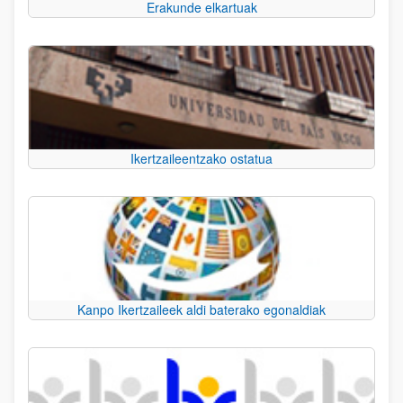
Erakunde elkartuak
Ikertzaileentzako ostatua
Kanpo Ikertzaileek aldi baterako egonaldiak