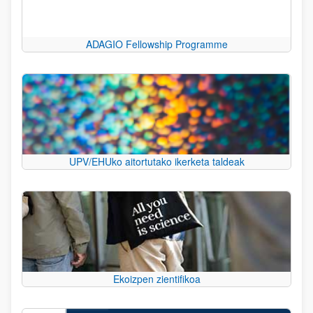
ADAGIO Fellowship Programme
UPV/EHUko aitortutako ikerketa taldeak
Ekoizpen zientifikoa