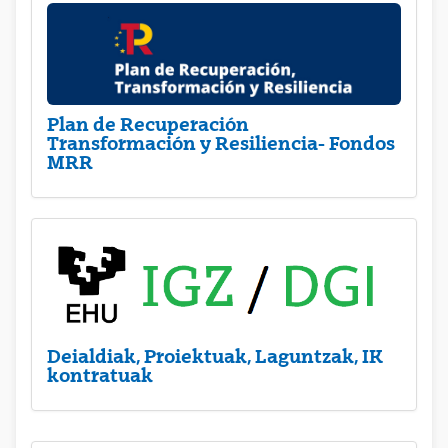
Plan de Recuperación
Transformación y Resiliencia- Fondos
MRR
Deialdiak, Proiektuak, Laguntzak, IK
kontratuak