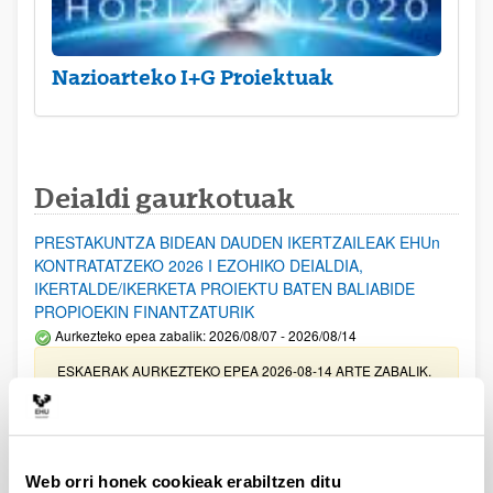
Nazioarteko I+G Proiektuak
Deialdi gaurkotuak
PRESTAKUNTZA BIDEAN DAUDEN IKERTZAILEAK EHUn
KONTRATATZEKO 2026 I EZOHIKO DEIALDIA,
IKERTALDE/IKERKETA PROIEKTU BATEN BALIABIDE
PROPIOEKIN FINANTZATURIK
Aurkezteko epea zabalik: 2026/08/07 - 2026/08/14
ESKAERAK AURKEZTEKO EPEA 2026-08-14 ARTE ZABALIK.
UPV/EHUn Azpiegitura Zientifikoa eta Funts Bibliografikoak
erosi eta berritzeko laguntzak 2026
Izapide irekia
Web orri honek cookieak erabiltzen ditu