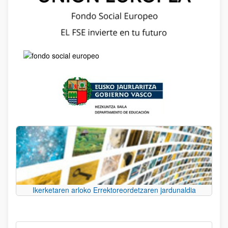
Ikerketaren arloko Errektoreordetzaren jardunaldia