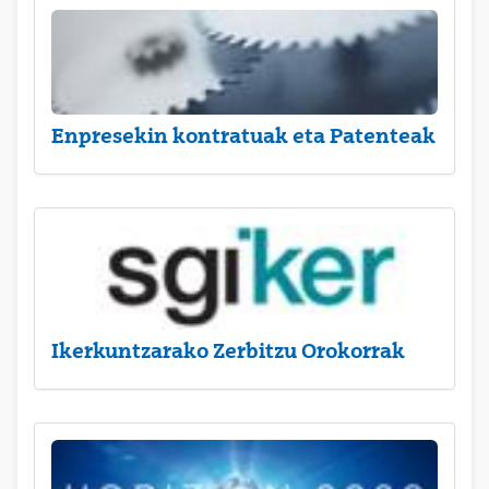
Enpresekin kontratuak eta Patenteak
Ikerkuntzarako Zerbitzu Orokorrak