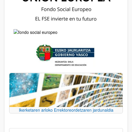
Ikerketaren arloko Errektoreordetzaren jardunaldia