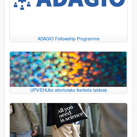
ADAGIO Fellowship Programme
UPV/EHUko aitortutako ikerketa taldeak