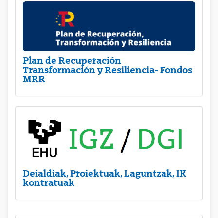
Plan de Recuperación
Transformación y Resiliencia- Fondos
MRR
Deialdiak, Proiektuak, Laguntzak, IK
kontratuak