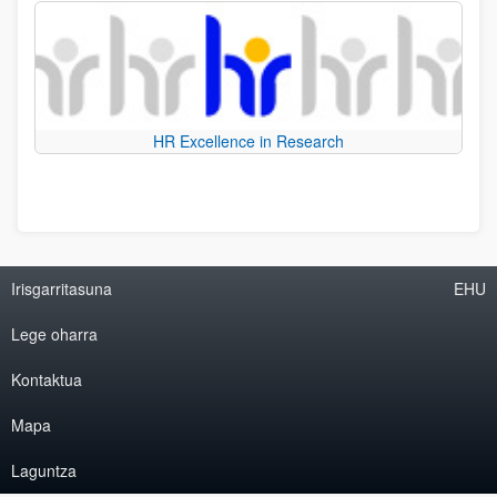
HR Excellence in Research
Irisgarritasuna
EHU
Lege oharra
Kontaktua
Mapa
Laguntza