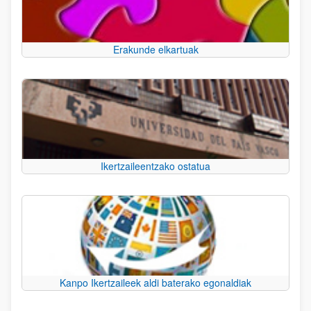
Erakunde elkartuak
Ikertzaileentzako ostatua
Kanpo Ikertzaileek aldi baterako egonaldiak