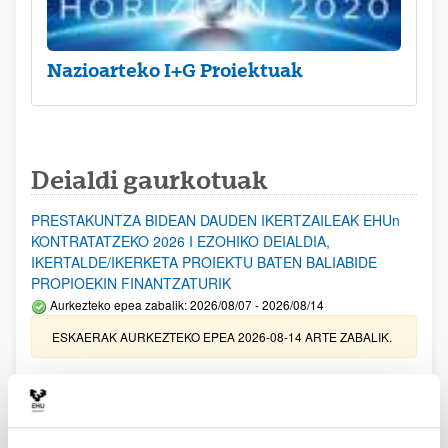
Nazioarteko I+G Proiektuak
Deialdi gaurkotuak
PRESTAKUNTZA BIDEAN DAUDEN IKERTZAILEAK EHUn
KONTRATATZEKO 2026 I EZOHIKO DEIALDIA,
IKERTALDE/IKERKETA PROIEKTU BATEN BALIABIDE
PROPIOEKIN FINANTZATURIK
Aurkezteko epea zabalik: 2026/08/07 - 2026/08/14
ESKAERAK AURKEZTEKO EPEA 2026-08-14 ARTE ZABALIK.
UPV/EHUn Azpiegitura Zientifikoa eta Funts Bibliografikoak
erosi eta berritzeko laguntzak 2026
Izapide irekia