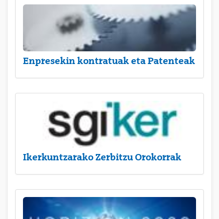
Enpresekin kontratuak eta Patenteak
Ikerkuntzarako Zerbitzu Orokorrak