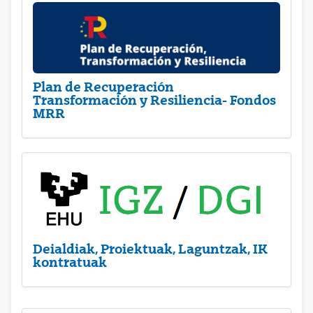
Plan de Recuperación
Transformación y Resiliencia- Fondos
MRR
Deialdiak, Proiektuak, Laguntzak, IK
kontratuak