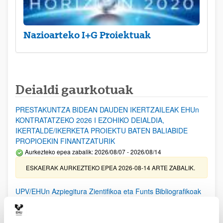
Nazioarteko I+G Proiektuak
Deialdi gaurkotuak
PRESTAKUNTZA BIDEAN DAUDEN IKERTZAILEAK EHUn
KONTRATATZEKO 2026 I EZOHIKO DEIALDIA,
IKERTALDE/IKERKETA PROIEKTU BATEN BALIABIDE
PROPIOEKIN FINANTZATURIK
Aurkezteko epea zabalik: 2026/08/07 - 2026/08/14
ESKAERAK AURKEZTEKO EPEA 2026-08-14 ARTE ZABALIK.
UPV/EHUn Azpiegitura Zientifikoa eta Funts Bibliografikoak
erosi eta berritzeko laguntzak 2026
Izapide irekia