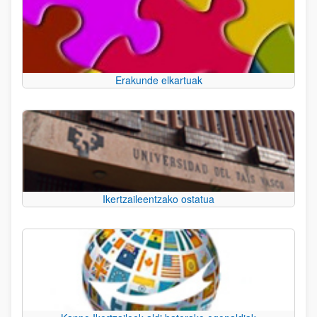
Erakunde elkartuak
Ikertzaileentzako ostatua