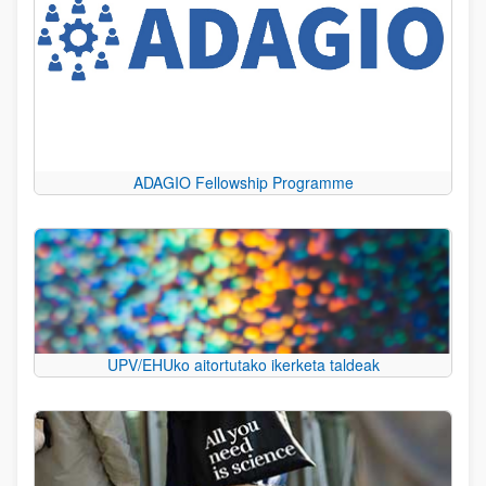
ADAGIO Fellowship Programme
UPV/EHUko aitortutako ikerketa taldeak