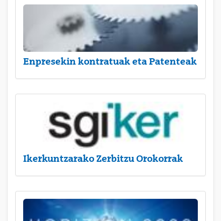
Enpresekin kontratuak eta Patenteak
Ikerkuntzarako Zerbitzu Orokorrak