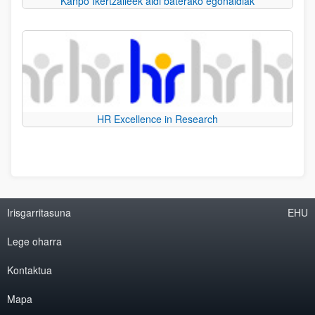
Kanpo Ikertzaileek aldi baterako egonaldiak
HR Excellence in Research
Irisgarritasuna
EHU
Lege oharra
Kontaktua
Mapa