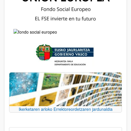
Ikerketaren arloko Errektoreordetzaren jardunaldia