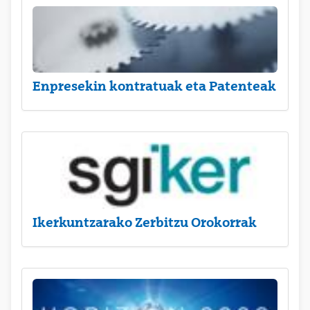
Enpresekin kontratuak eta Patenteak
Ikerkuntzarako Zerbitzu Orokorrak