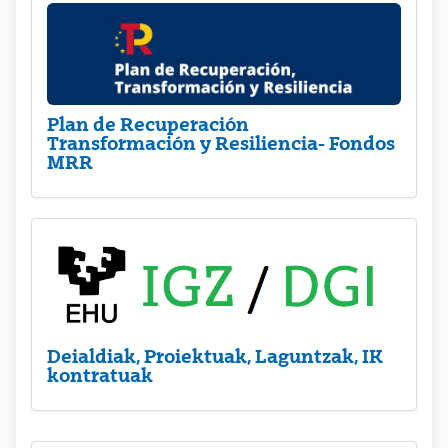
Plan de Recuperación
Transformación y Resiliencia- Fondos
MRR
Deialdiak, Proiektuak, Laguntzak, IK
kontratuak