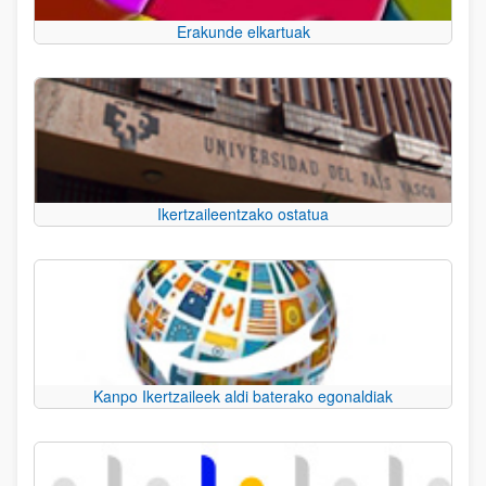
Erakunde elkartuak
Ikertzaileentzako ostatua
Kanpo Ikertzaileek aldi baterako egonaldiak