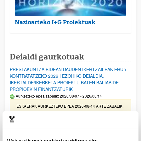
Nazioarteko I+G Proiektuak
Deialdi gaurkotuak
PRESTAKUNTZA BIDEAN DAUDEN IKERTZAILEAK EHUn
KONTRATATZEKO 2026 I EZOHIKO DEIALDIA,
IKERTALDE/IKERKETA PROIEKTU BATEN BALIABIDE
PROPIOEKIN FINANTZATURIK
Aurkezteko epea zabalik: 2026/08/07 - 2026/08/14
ESKAERAK AURKEZTEKO EPEA 2026-08-14 ARTE ZABALIK.
UPV/EHUn Azpiegitura Zientifikoa eta Funts Bibliografikoak
erosi eta berritzeko laguntzak 2026
Izapide irekia