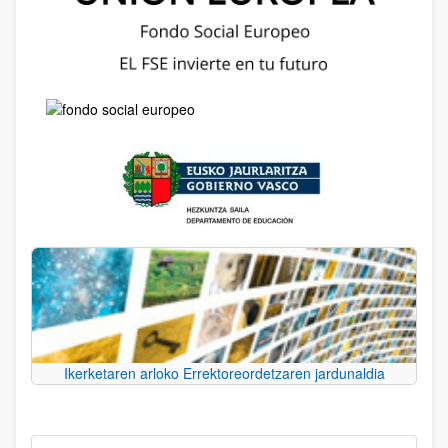
Ikerketaren arloko Errektoreordetzaren jardunaldia