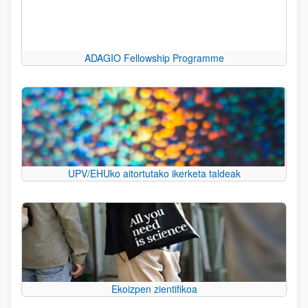
ADAGIO Fellowship Programme
UPV/EHUko aitortutako ikerketa taldeak
Ekoizpen zientifikoa