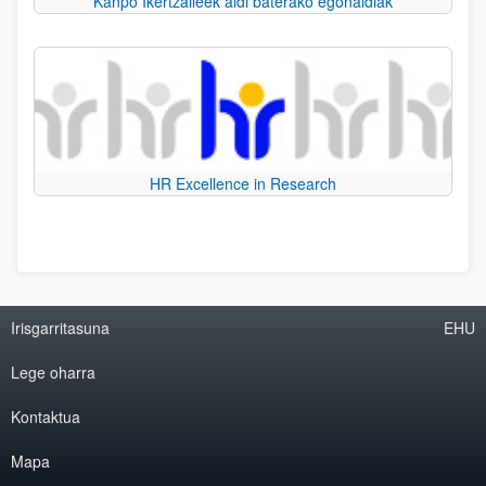
Kanpo Ikertzaileek aldi baterako egonaldiak
HR Excellence in Research
Irisgarritasuna
EHU
Lege oharra
Kontaktua
Mapa