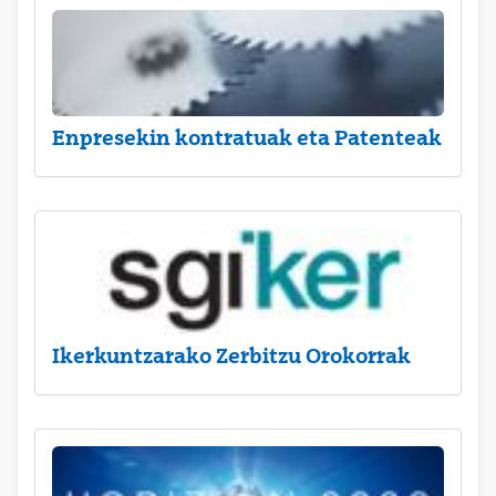
Enpresekin kontratuak eta Patenteak
Ikerkuntzarako Zerbitzu Orokorrak