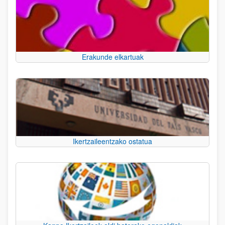
Erakunde elkartuak
Ikertzaileentzako ostatua