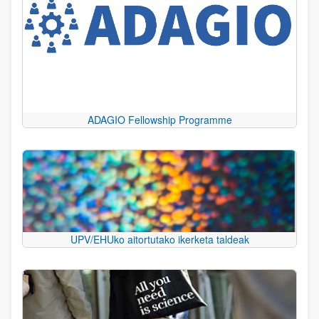
ADAGIO Fellowship Programme
UPV/EHUko aitortutako ikerketa taldeak