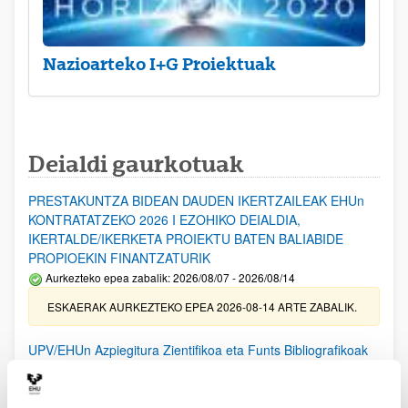
Nazioarteko I+G Proiektuak
Deialdi gaurkotuak
PRESTAKUNTZA BIDEAN DAUDEN IKERTZAILEAK EHUn
KONTRATATZEKO 2026 I EZOHIKO DEIALDIA,
IKERTALDE/IKERKETA PROIEKTU BATEN BALIABIDE
PROPIOEKIN FINANTZATURIK
Aurkezteko epea zabalik: 2026/08/07 - 2026/08/14
ESKAERAK AURKEZTEKO EPEA 2026-08-14 ARTE ZABALIK.
UPV/EHUn Azpiegitura Zientifikoa eta Funts Bibliografikoak
erosi eta berritzeko laguntzak 2026
Izapide irekia