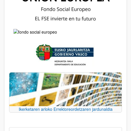
Ikerketaren arloko Errektoreordetzaren jardunaldia