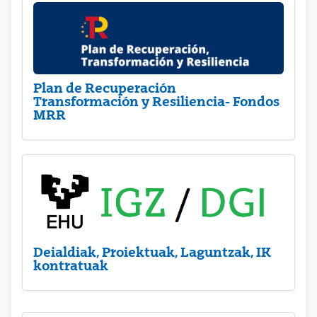
Plan de Recuperación
Transformación y Resiliencia- Fondos
MRR
Deialdiak, Proiektuak, Laguntzak, IK
kontratuak