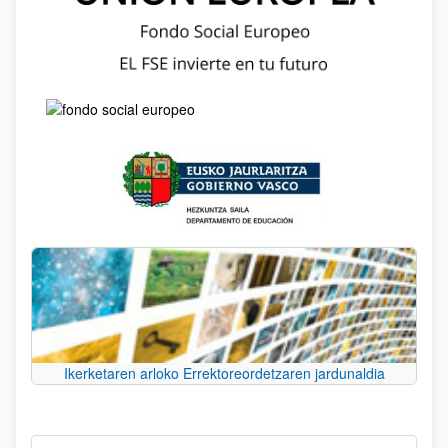
Ikerketaren arloko Errektoreordetzaren jardunaldia