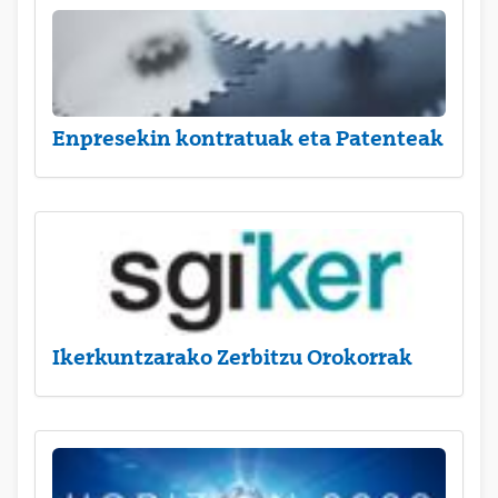
Enpresekin kontratuak eta Patenteak
Ikerkuntzarako Zerbitzu Orokorrak