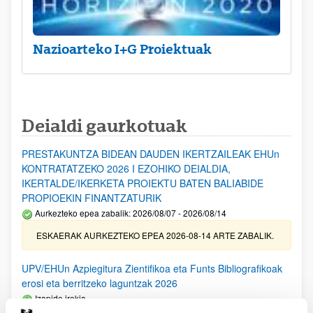
Nazioarteko I+G Proiektuak
Deialdi gaurkotuak
PRESTAKUNTZA BIDEAN DAUDEN IKERTZAILEAK EHUn
KONTRATATZEKO 2026 I EZOHIKO DEIALDIA,
IKERTALDE/IKERKETA PROIEKTU BATEN BALIABIDE
PROPIOEKIN FINANTZATURIK
Aurkezteko epea zabalik: 2026/08/07 - 2026/08/14
ESKAERAK AURKEZTEKO EPEA 2026-08-14 ARTE ZABALIK.
UPV/EHUn Azpiegitura Zientifikoa eta Funts Bibliografikoak
erosi eta berritzeko laguntzak 2026
Izapide irekia