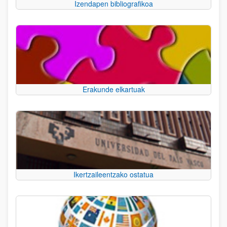
Izendapen bibliografikoa
Erakunde elkartuak
Ikertzaileentzako ostatua