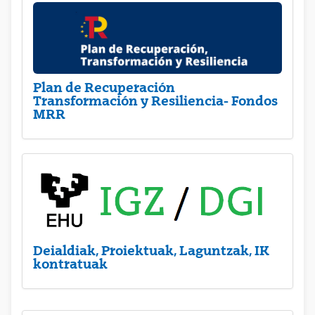
Plan de Recuperación
Transformación y Resiliencia- Fondos
MRR
Deialdiak, Proiektuak, Laguntzak, IK
kontratuak