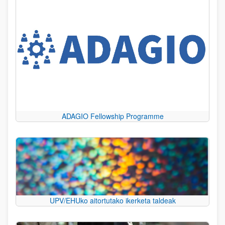
ADAGIO Fellowship Programme
UPV/EHUko aitortutako ikerketa taldeak