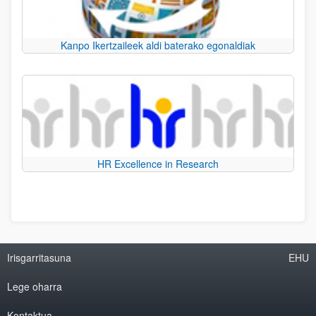
Kanpo Ikertzaileek aldi baterako egonaldiak
HR Excellence in Research
Irisgarritasuna
EHU
Lege oharra
Kontaktua