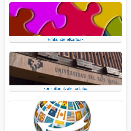
Erakunde elkartuak
Ikertzaileentzako ostatua