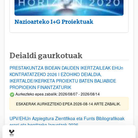
Nazioarteko I+G Proiektuak
Deialdi gaurkotuak
PRESTAKUNTZA BIDEAN DAUDEN IKERTZAILEAK EHUn
KONTRATATZEKO 2026 I EZOHIKO DEIALDIA,
IKERTALDE/IKERKETA PROIEKTU BATEN BALIABIDE
PROPIOEKIN FINANTZATURIK
Aurkezteko epea zabalik: 2026/08/07 - 2026/08/14
ESKAERAK AURKEZTEKO EPEA 2026-08-14 ARTE ZABALIK.
UPV/EHUn Azpiegitura Zientifikoa eta Funts Bibliografikoak
erosi eta berritzeko laguntzak 2026
Izapide irekia