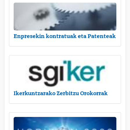
Enpresekin kontratuak eta Patenteak
Ikerkuntzarako Zerbitzu Orokorrak