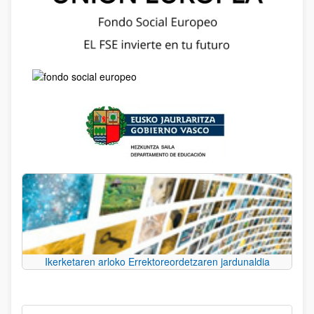
Ikerketaren arloko Errektoreordetzaren jardunaldia