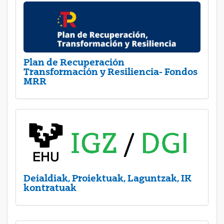
Plan de Recuperación
Transformación y Resiliencia- Fondos
MRR
Deialdiak, Proiektuak, Laguntzak, IK
kontratuak