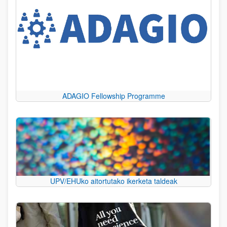
ADAGIO Fellowship Programme
UPV/EHUko aitortutako ikerketa taldeak