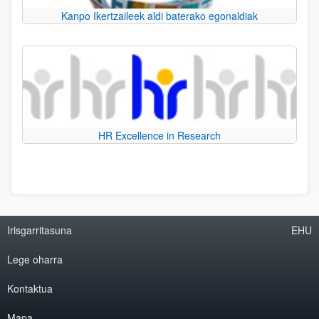
Kanpo Ikertzaileek aldi baterako egonaldiak
HR Excellence in Research
Irisgarritasuna
EHU
Lege oharra
Kontaktua
Mapa