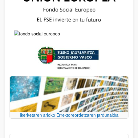
Ikerketaren arloko Errektoreordetzaren jardunaldia