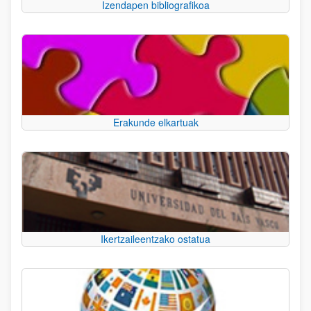
Izendapen bibliografikoa
Erakunde elkartuak
Ikertzaileentzako ostatua