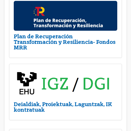
Plan de Recuperación
Transformación y Resiliencia- Fondos
MRR
Deialdiak, Proiektuak, Laguntzak, IK
kontratuak