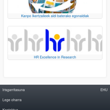
Kanpo Ikertzaileek aldi baterako egonaldiak
HR Excellence in Research
Irisgarritasuna
EHU
Lege oharra
Kontaktua