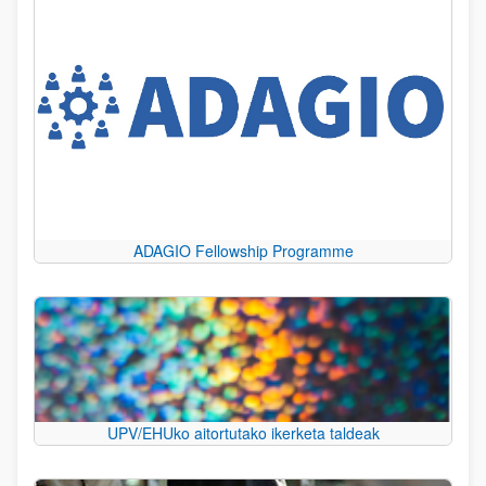
ADAGIO Fellowship Programme
UPV/EHUko aitortutako ikerketa taldeak