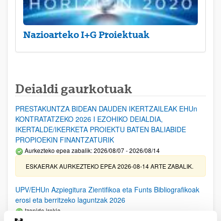
Nazioarteko I+G Proiektuak
Deialdi gaurkotuak
PRESTAKUNTZA BIDEAN DAUDEN IKERTZAILEAK EHUn
KONTRATATZEKO 2026 I EZOHIKO DEIALDIA,
IKERTALDE/IKERKETA PROIEKTU BATEN BALIABIDE
PROPIOEKIN FINANTZATURIK
Aurkezteko epea zabalik: 2026/08/07 - 2026/08/14
ESKAERAK AURKEZTEKO EPEA 2026-08-14 ARTE ZABALIK.
UPV/EHUn Azpiegitura Zientifikoa eta Funts Bibliografikoak
erosi eta berritzeko laguntzak 2026
Izapide irekia