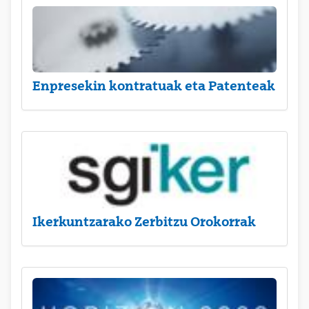
Enpresekin kontratuak eta Patenteak
Ikerkuntzarako Zerbitzu Orokorrak