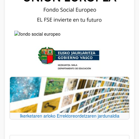
Ikerketaren arloko Errektoreordetzaren jardunaldia