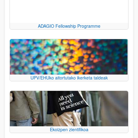
ADAGIO Fellowship Programme
UPV/EHUko aitortutako ikerketa taldeak
Ekoizpen zientifikoa