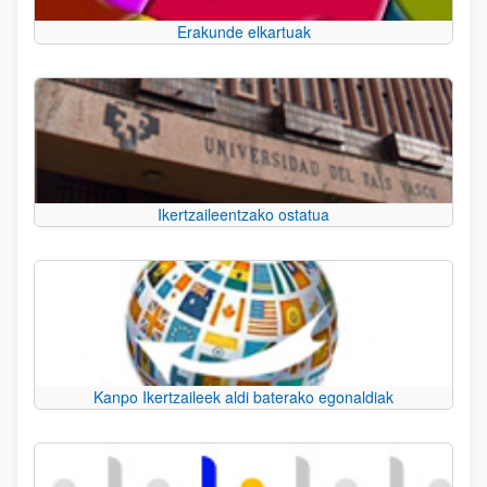
Erakunde elkartuak
Ikertzaileentzako ostatua
Kanpo Ikertzaileek aldi baterako egonaldiak