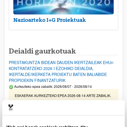
Nazioarteko I+G Proiektuak
Deialdi gaurkotuak
PRESTAKUNTZA BIDEAN DAUDEN IKERTZAILEAK EHUn
KONTRATATZEKO 2026 I EZOHIKO DEIALDIA,
IKERTALDE/IKERKETA PROIEKTU BATEN BALIABIDE
PROPIOEKIN FINANTZATURIK
Aurkezteko epea zabalik: 2026/08/07 - 2026/08/14
ESKAERAK AURKEZTEKO EPEA 2026-08-14 ARTE ZABALIK.
UPV/EHUn Azpiegitura Zientifikoa eta Funts Bibliografikoak
erosi eta berritzeko laguntzak 2026
Izapide irekia