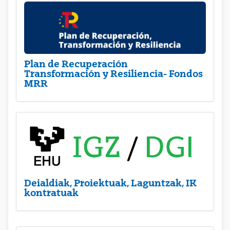
Plan de Recuperación
Transformación y Resiliencia- Fondos
MRR
Deialdiak, Proiektuak, Laguntzak, IK
kontratuak