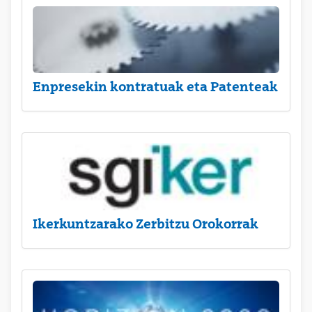
Enpresekin kontratuak eta Patenteak
Ikerkuntzarako Zerbitzu Orokorrak