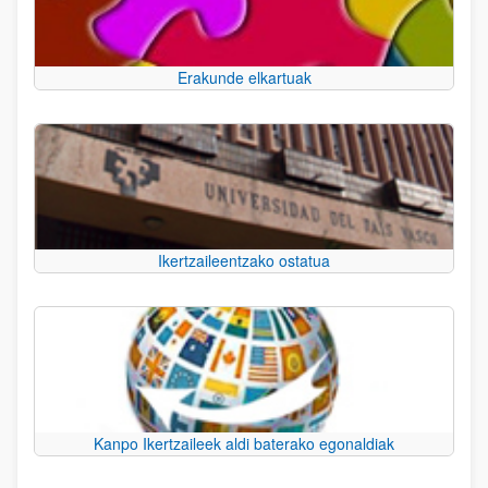
Erakunde elkartuak
Ikertzaileentzako ostatua
Kanpo Ikertzaileek aldi baterako egonaldiak