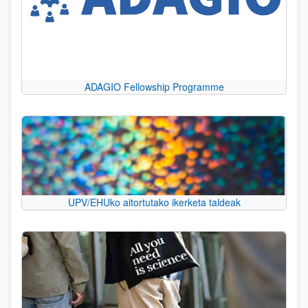
ADAGIO Fellowship Programme
UPV/EHUko aitortutako ikerketa taldeak