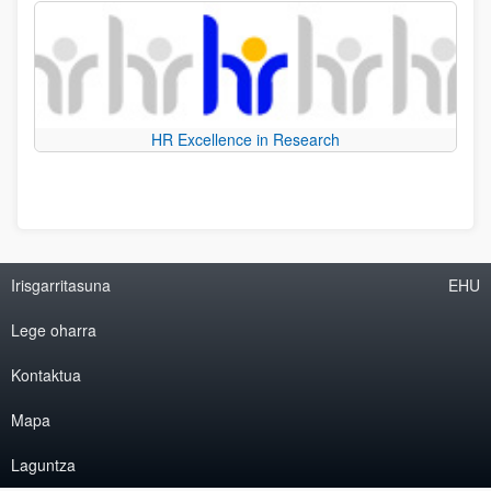
HR Excellence in Research
Irisgarritasuna
EHU
Lege oharra
Kontaktua
Mapa
Laguntza