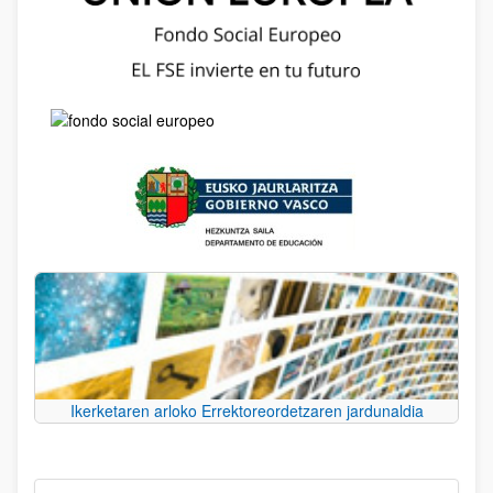
Ikerketaren arloko Errektoreordetzaren jardunaldia