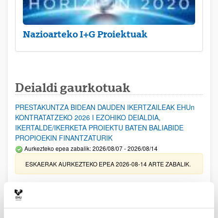
Nazioarteko I+G Proiektuak
Deialdi gaurkotuak
PRESTAKUNTZA BIDEAN DAUDEN IKERTZAILEAK EHUn
KONTRATATZEKO 2026 I EZOHIKO DEIALDIA,
IKERTALDE/IKERKETA PROIEKTU BATEN BALIABIDE
PROPIOEKIN FINANTZATURIK
Aurkezteko epea zabalik: 2026/08/07 - 2026/08/14
ESKAERAK AURKEZTEKO EPEA 2026-08-14 ARTE ZABALIK.
UPV/EHUn Azpiegitura Zientifikoa eta Funts Bibliografikoak
erosi eta berritzeko laguntzak 2026
Izapide irekia