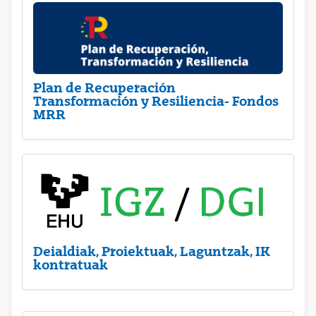
Plan de Recuperación
Transformación y Resiliencia- Fondos
MRR
Deialdiak, Proiektuak, Laguntzak, IK
kontratuak