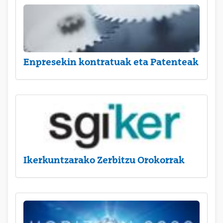
Enpresekin kontratuak eta Patenteak
Ikerkuntzarako Zerbitzu Orokorrak