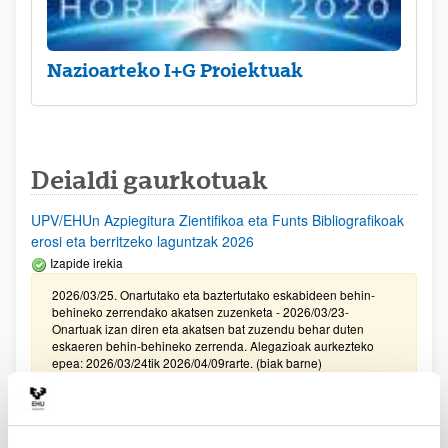
Nazioarteko I+G Proiektuak
Deialdi gaurkotuak
UPV/EHUn Azpiegitura Zientifikoa eta Funts Bibliografikoak
erosi eta berritzeko laguntzak 2026
Izapide irekia
2026/03/25. Onartutako eta baztertutako eskabideen behin-
behineko zerrendako akatsen zuzenketa - 2026/03/23-
Onartuak izan diren eta akatsen bat zuzendu behar duten
eskaeren behin-behineko zerrenda. Alegazioak aurkezteko
epea: 2026/03/24tik 2026/04/09rarte. (biak barne)
Zientzia, Teknologia eta Berrikuntza arloetako kultura
sustatzeko laguntzen deialdia (FECYT) 2026