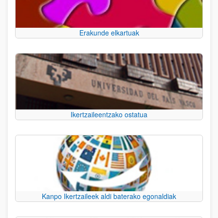
Erakunde elkartuak
Ikertzaileentzako ostatua
Kanpo Ikertzaileek aldi baterako egonaldiak