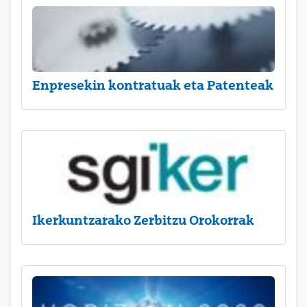
Enpresekin kontratuak eta Patenteak
Ikerkuntzarako Zerbitzu Orokorrak