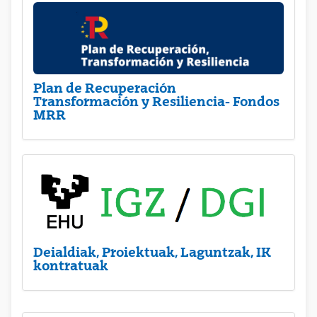
Plan de Recuperación
Transformación y Resiliencia- Fondos
MRR
Deialdiak, Proiektuak, Laguntzak, IK
kontratuak