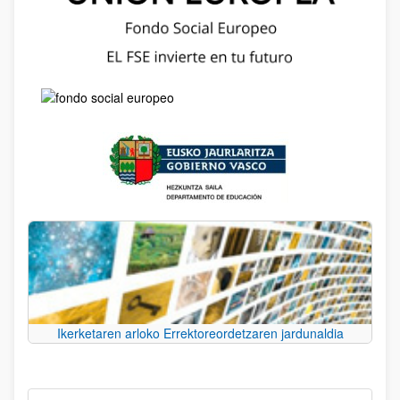
Ikerketaren arloko Errektoreordetzaren jardunaldia