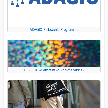
ADAGIO Fellowship Programme
UPV/EHUko aitortutako ikerketa taldeak