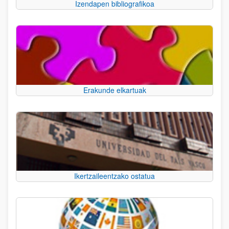
Izendapen bibliografikoa
Erakunde elkartuak
Ikertzaileentzako ostatua