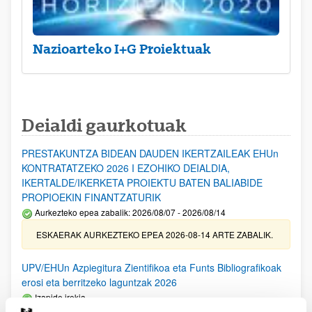
Nazioarteko I+G Proiektuak
Deialdi gaurkotuak
PRESTAKUNTZA BIDEAN DAUDEN IKERTZAILEAK EHUn
KONTRATATZEKO 2026 I EZOHIKO DEIALDIA,
IKERTALDE/IKERKETA PROIEKTU BATEN BALIABIDE
PROPIOEKIN FINANTZATURIK
Aurkezteko epea zabalik: 2026/08/07 - 2026/08/14
ESKAERAK AURKEZTEKO EPEA 2026-08-14 ARTE ZABALIK.
UPV/EHUn Azpiegitura Zientifikoa eta Funts Bibliografikoak
erosi eta berritzeko laguntzak 2026
Izapide irekia