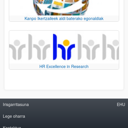
Kanpo Ikertzaileek aldi baterako egonaldiak
HR Excellence in Research
Irisgarritasuna
EHU
Lege oharra
Kontaktua