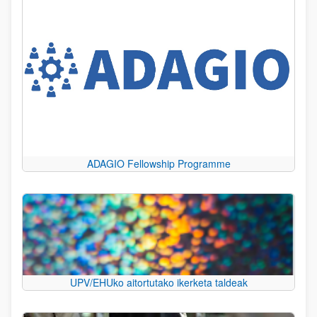
ADAGIO Fellowship Programme
UPV/EHUko aitortutako ikerketa taldeak