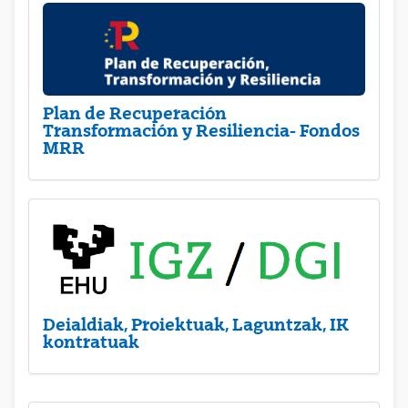
Plan de Recuperación
Transformación y Resiliencia- Fondos
MRR
Deialdiak, Proiektuak, Laguntzak, IK
kontratuak