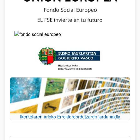
Ikerketaren arloko Errektoreordetzaren jardunaldia