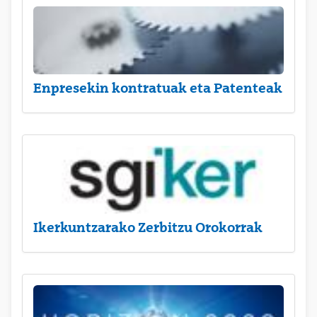
Enpresekin kontratuak eta Patenteak
Ikerkuntzarako Zerbitzu Orokorrak