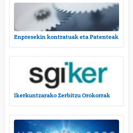
Enpresekin kontratuak eta Patenteak
Ikerkuntzarako Zerbitzu Orokorrak