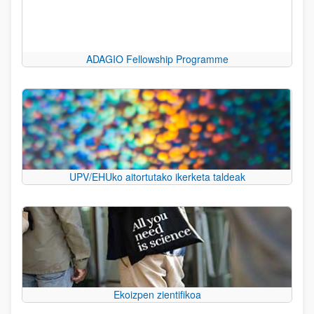
ADAGIO Fellowship Programme
UPV/EHUko aitortutako ikerketa taldeak
Ekoizpen zientifikoa