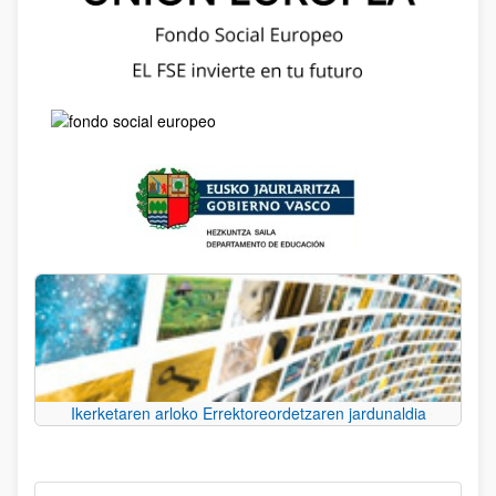
Ikerketaren arloko Errektoreordetzaren jardunaldia