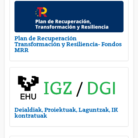
Plan de Recuperación
Transformación y Resiliencia- Fondos
MRR
Deialdiak, Proiektuak, Laguntzak, IK
kontratuak