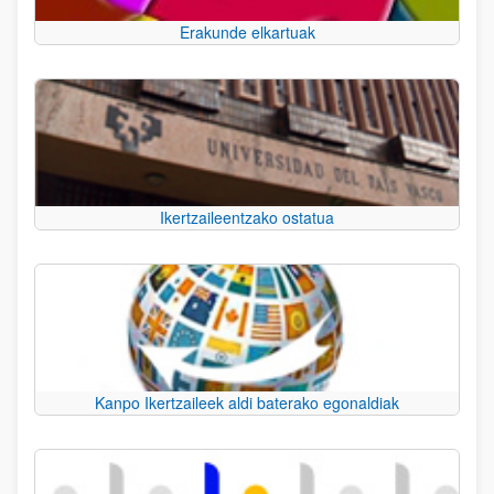
Erakunde elkartuak
Ikertzaileentzako ostatua
Kanpo Ikertzaileek aldi baterako egonaldiak