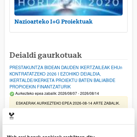
Nazioarteko I+G Proiektuak
Deialdi gaurkotuak
PRESTAKUNTZA BIDEAN DAUDEN IKERTZAILEAK EHUn
KONTRATATZEKO 2026 I EZOHIKO DEIALDIA,
IKERTALDE/IKERKETA PROIEKTU BATEN BALIABIDE
PROPIOEKIN FINANTZATURIK
Aurkezteko epea zabalik: 2026/08/07 - 2026/08/14
ESKAERAK AURKEZTEKO EPEA 2026-08-14 ARTE ZABALIK.
UPV/EHUn Azpiegitura Zientifikoa eta Funts Bibliografikoak
erosi eta berritzeko laguntzak 2026
Izapide irekia