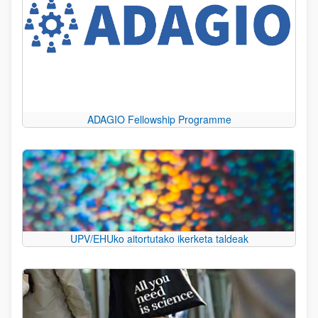
ADAGIO Fellowship Programme
UPV/EHUko aitortutako ikerketa taldeak