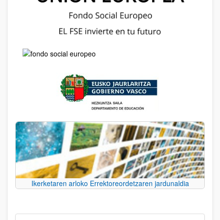
Ikerketaren arloko Errektoreordetzaren jardunaldia