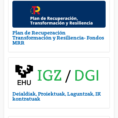
Plan de Recuperación
Transformación y Resiliencia- Fondos
MRR
Deialdiak, Proiektuak, Laguntzak, IK
kontratuak