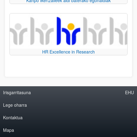
Kanpo Ikertzaileek aldi baterako egonaldiak
HR Excellence in Research
Irisgarritasuna
EHU
Lege oharra
Kontaktua
Mapa