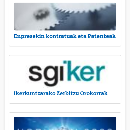
Enpresekin kontratuak eta Patenteak
Ikerkuntzarako Zerbitzu Orokorrak