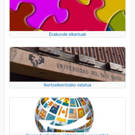
Erakunde elkartuak
Ikertzaileentzako ostatua