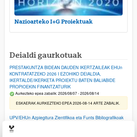
Nazioarteko I+G Proiektuak
Deialdi gaurkotuak
PRESTAKUNTZA BIDEAN DAUDEN IKERTZAILEAK EHUn
KONTRATATZEKO 2026 I EZOHIKO DEIALDIA,
IKERTALDE/IKERKETA PROIEKTU BATEN BALIABIDE
PROPIOEKIN FINANTZATURIK
Aurkezteko epea zabalik: 2026/08/07 - 2026/08/14
ESKAERAK AURKEZTEKO EPEA 2026-08-14 ARTE ZABALIK.
UPV/EHUn Azpiegitura Zientifikoa eta Funts Bibliografikoak
erosi eta berritzeko laguntzak 2026
Izapide irekia