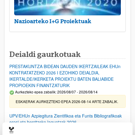
Nazioarteko I+G Proiektuak
Deialdi gaurkotuak
PRESTAKUNTZA BIDEAN DAUDEN IKERTZAILEAK EHUn
KONTRATATZEKO 2026 I EZOHIKO DEIALDIA,
IKERTALDE/IKERKETA PROIEKTU BATEN BALIABIDE
PROPIOEKIN FINANTZATURIK
Aurkezteko epea zabalik: 2026/08/07 - 2026/08/14
ESKAERAK AURKEZTEKO EPEA 2026-08-14 ARTE ZABALIK.
UPV/EHUn Azpiegitura Zientifikoa eta Funts Bibliografikoak
erosi eta berritzeko laguntzak 2026
Izapide irekia