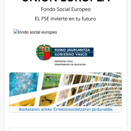
Ikerketaren arloko Errektoreordetzaren jardunaldia