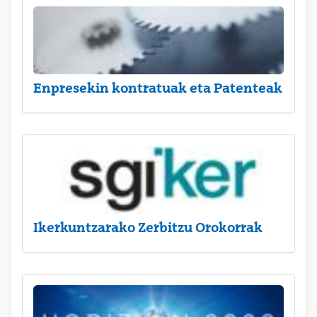
Enpresekin kontratuak eta Patenteak
Ikerkuntzarako Zerbitzu Orokorrak