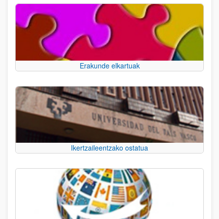
Erakunde elkartuak
Ikertzaileentzako ostatua