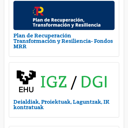
Plan de Recuperación
Transformación y Resiliencia- Fondos
MRR
Deialdiak, Proiektuak, Laguntzak, IK
kontratuak