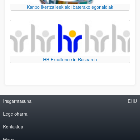
Kanpo Ikertzaileek aldi baterako egonaldiak
HR Excellence in Research
Irisgarritasuna
EHU
Lege oharra
Kontaktua
Mapa