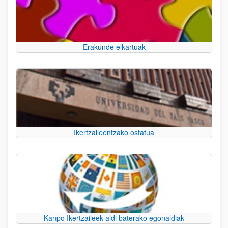
Erakunde elkartuak
Ikertzaileentzako ostatua
Kanpo Ikertzaileek aldi baterako egonaldiak