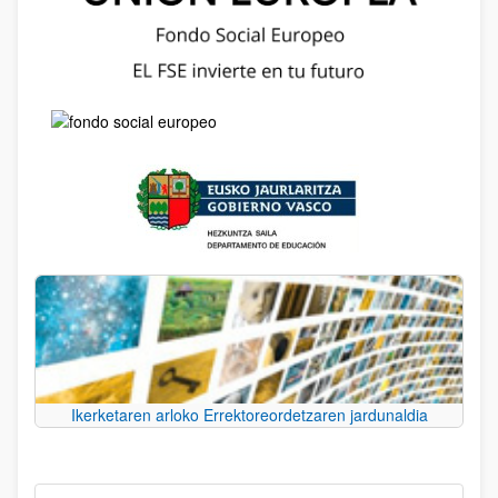
Ikerketaren arloko Errektoreordetzaren jardunaldia