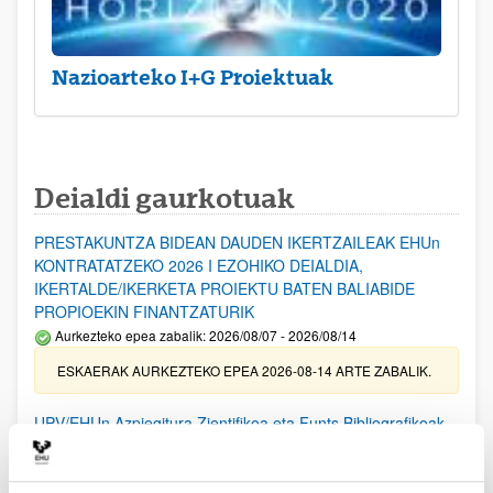
Nazioarteko I+G Proiektuak
Deialdi gaurkotuak
PRESTAKUNTZA BIDEAN DAUDEN IKERTZAILEAK EHUn
KONTRATATZEKO 2026 I EZOHIKO DEIALDIA,
IKERTALDE/IKERKETA PROIEKTU BATEN BALIABIDE
PROPIOEKIN FINANTZATURIK
Aurkezteko epea zabalik: 2026/08/07 - 2026/08/14
ESKAERAK AURKEZTEKO EPEA 2026-08-14 ARTE ZABALIK.
UPV/EHUn Azpiegitura Zientifikoa eta Funts Bibliografikoak
erosi eta berritzeko laguntzak 2026
Izapide irekia