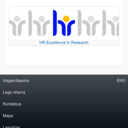
HR Excellence in Research
Irisgarritasuna
EHU
Lege oharra
Kontaktua
Mapa
Laguntza