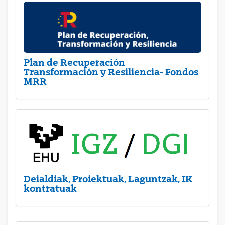
Plan de Recuperación
Transformación y Resiliencia- Fondos
MRR
Deialdiak, Proiektuak, Laguntzak, IK
kontratuak