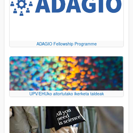
ADAGIO Fellowship Programme
UPV/EHUko aitortutako ikerketa taldeak