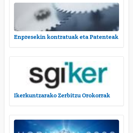
Enpresekin kontratuak eta Patenteak
Ikerkuntzarako Zerbitzu Orokorrak