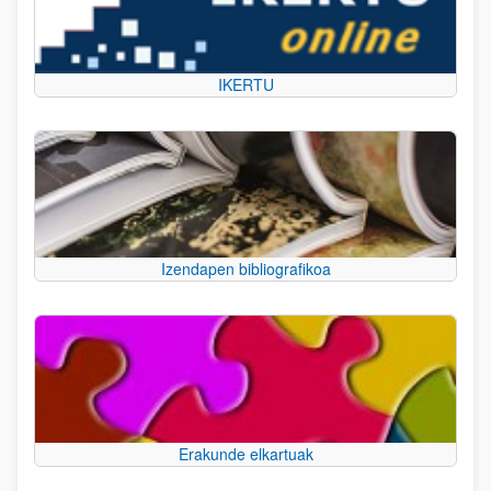
IKERTU
Izendapen bibliografikoa
Erakunde elkartuak