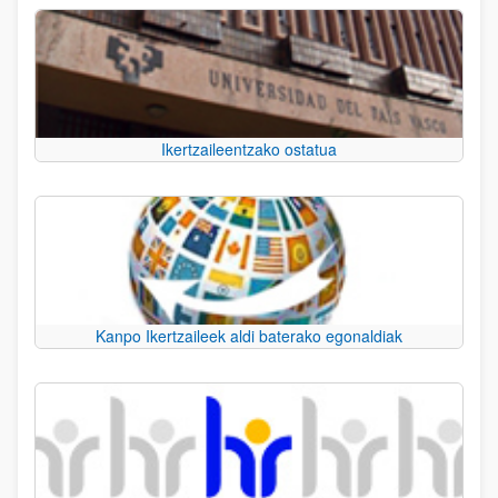
Ikertzaileentzako ostatua
Kanpo Ikertzaileek aldi baterako egonaldiak