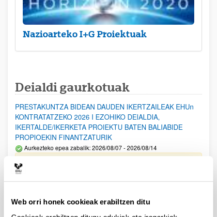
Nazioarteko I+G Proiektuak
Deialdi gaurkotuak
PRESTAKUNTZA BIDEAN DAUDEN IKERTZAILEAK EHUn
KONTRATATZEKO 2026 I EZOHIKO DEIALDIA,
IKERTALDE/IKERKETA PROIEKTU BATEN BALIABIDE
PROPIOEKIN FINANTZATURIK
Aurkezteko epea zabalik: 2026/08/07 - 2026/08/14
ESKAERAK AURKEZTEKO EPEA 2026-08-14 ARTE ZABALIK.
UPV/EHUn Azpiegitura Zientifikoa eta Funts Bibliografikoak
erosi eta berritzeko laguntzak 2026
Web orri honek cookieak erabiltzen ditu
Izapide irekia