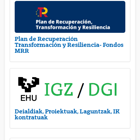
Plan de Recuperación
Transformación y Resiliencia- Fondos
MRR
Deialdiak, Proiektuak, Laguntzak, IK
kontratuak