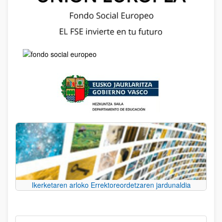
Ikerketaren arloko Errektoreordetzaren jardunaldia