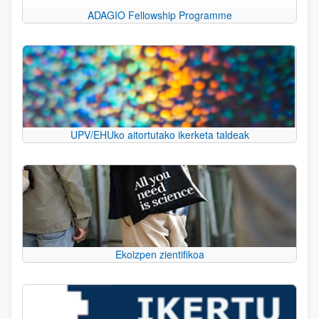
ADAGIO Fellowship Programme
UPV/EHUko aitortutako ikerketa taldeak
Ekoizpen zientifikoa