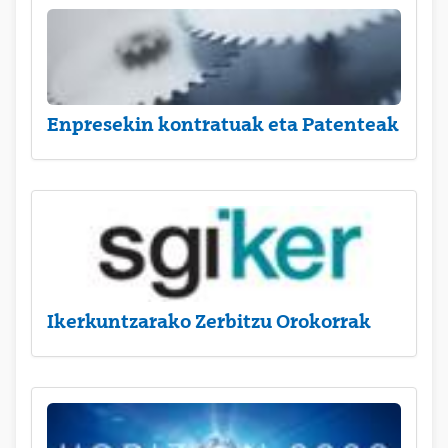
Enpresekin kontratuak eta Patenteak
Ikerkuntzarako Zerbitzu Orokorrak