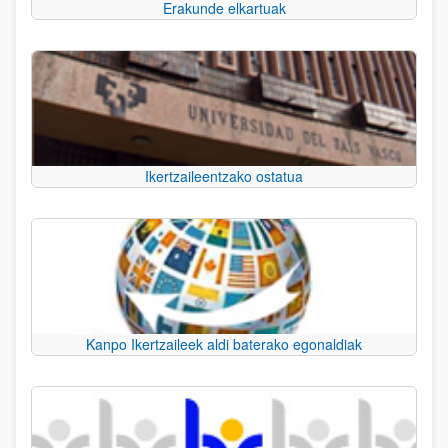
Erakunde elkartuak
Ikertzaileentzako ostatua
Kanpo Ikertzaileek aldi baterako egonaldiak