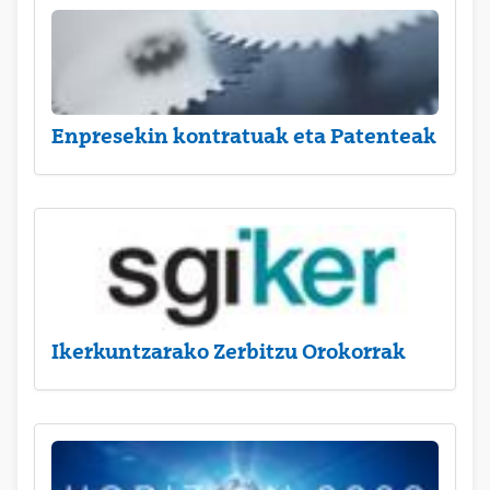
Enpresekin kontratuak eta Patenteak
Ikerkuntzarako Zerbitzu Orokorrak