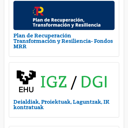
Plan de Recuperación
Transformación y Resiliencia- Fondos
MRR
Deialdiak, Proiektuak, Laguntzak, IK
kontratuak