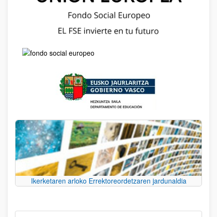
Ikerketaren arloko Errektoreordetzaren jardunaldia