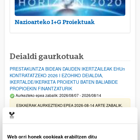
Nazioarteko I+G Proiektuak
Deialdi gaurkotuak
PRESTAKUNTZA BIDEAN DAUDEN IKERTZAILEAK EHUn
KONTRATATZEKO 2026 I EZOHIKO DEIALDIA,
IKERTALDE/IKERKETA PROIEKTU BATEN BALIABIDE
PROPIOEKIN FINANTZATURIK
Aurkezteko epea zabalik: 2026/08/07 - 2026/08/14
ESKAERAK AURKEZTEKO EPEA 2026-08-14 ARTE ZABALIK.
UPV/EHUn Azpiegitura Zientifikoa eta Funts Bibliografikoak
erosi eta berritzeko laguntzak 2026
Izapide irekia
Web orri honek cookieak erabiltzen ditu