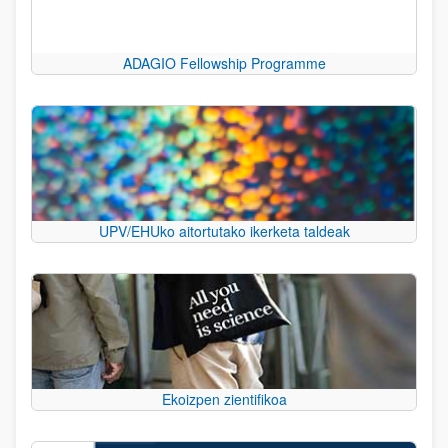
ADAGIO Fellowship Programme
UPV/EHUko aitortutako ikerketa taldeak
Ekoizpen zientifikoa