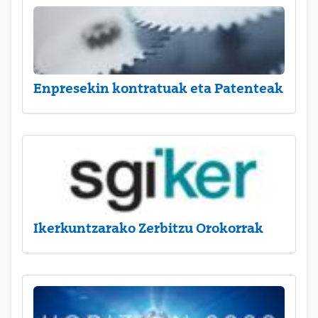
Enpresekin kontratuak eta Patenteak
Ikerkuntzarako Zerbitzu Orokorrak