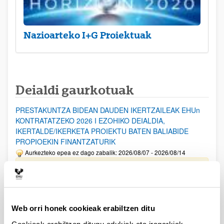
Nazioarteko I+G Proiektuak
Deialdi gaurkotuak
PRESTAKUNTZA BIDEAN DAUDEN IKERTZAILEAK EHUn
KONTRATATZEKO 2026 I EZOHIKO DEIALDIA,
IKERTALDE/IKERKETA PROIEKTU BATEN BALIABIDE
PROPIOEKIN FINANTZATURIK
Aurkezteko epea ez dago zabalik: 2026/08/07 - 2026/08/14
ESKAERAK AURKEZTEKO EPEA 2026-08-14 ARTE ZABALIK.
UPV/EHUn Azpiegitura Zientifikoa eta Funts Bibliografikoak
erosi eta berritzeko laguntzak 2026
Web orri honek cookieak erabiltzen ditu
Izapide irekia