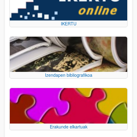
IKERTU
Izendapen bibliografikoa
Erakunde elkartuak