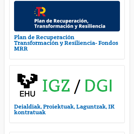
Plan de Recuperación
Transformación y Resiliencia- Fondos
MRR
Deialdiak, Proiektuak, Laguntzak, IK
kontratuak