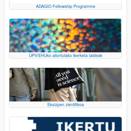
ADAGIO Fellowship Programme
UPV/EHUko aitortutako ikerketa taldeak
Ekoizpen zientifikoa