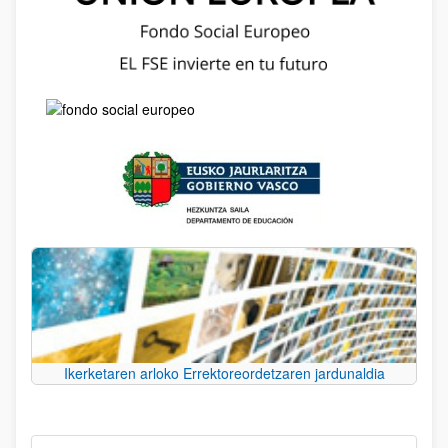
Ikerketaren arloko Errektoreordetzaren jardunaldia