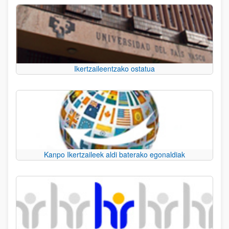
Ikertzaileentzako ostatua
Kanpo Ikertzaileek aldi baterako egonaldiak