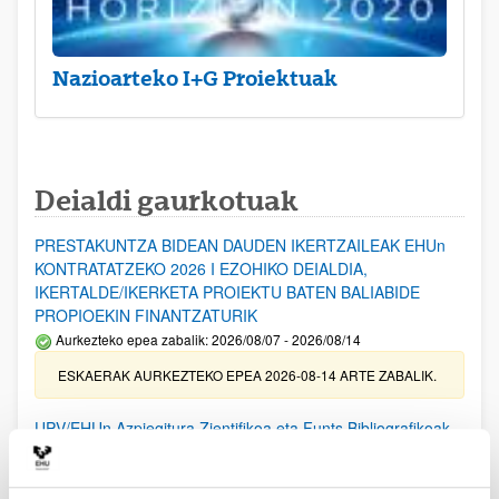
Nazioarteko I+G Proiektuak
Deialdi gaurkotuak
PRESTAKUNTZA BIDEAN DAUDEN IKERTZAILEAK EHUn
KONTRATATZEKO 2026 I EZOHIKO DEIALDIA,
IKERTALDE/IKERKETA PROIEKTU BATEN BALIABIDE
PROPIOEKIN FINANTZATURIK
Aurkezteko epea zabalik: 2026/08/07 - 2026/08/14
ESKAERAK AURKEZTEKO EPEA 2026-08-14 ARTE ZABALIK.
UPV/EHUn Azpiegitura Zientifikoa eta Funts Bibliografikoak
erosi eta berritzeko laguntzak 2026
Izapide irekia