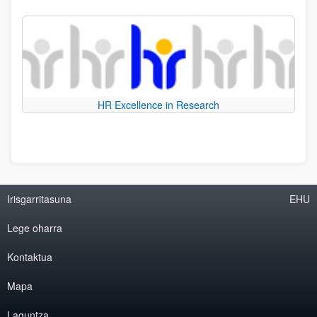
HR Excellence in Research
Irisgarritasuna
EHU
Lege oharra
Kontaktua
Mapa
Laguntza