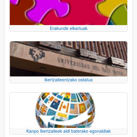
Erakunde elkartuak
Ikertzaileentzako ostatua
Kanpo Ikertzaileek aldi baterako egonaldiak