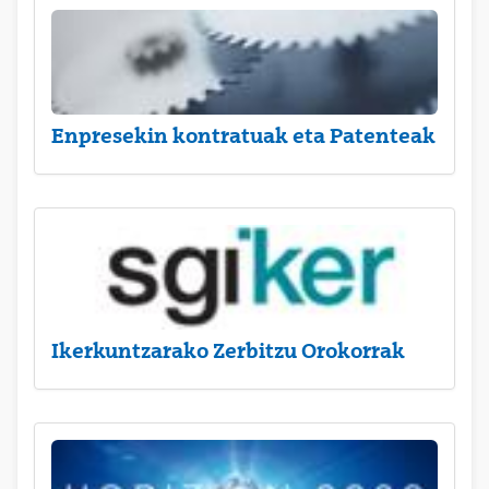
Enpresekin kontratuak eta Patenteak
Ikerkuntzarako Zerbitzu Orokorrak