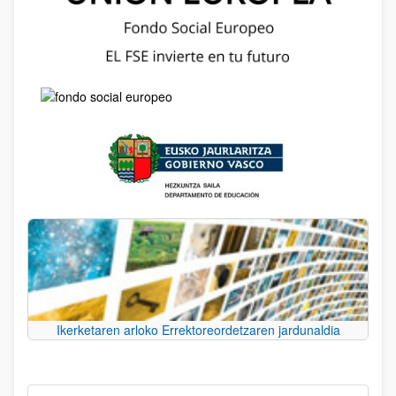
Ikerketaren arloko Errektoreordetzaren jardunaldia