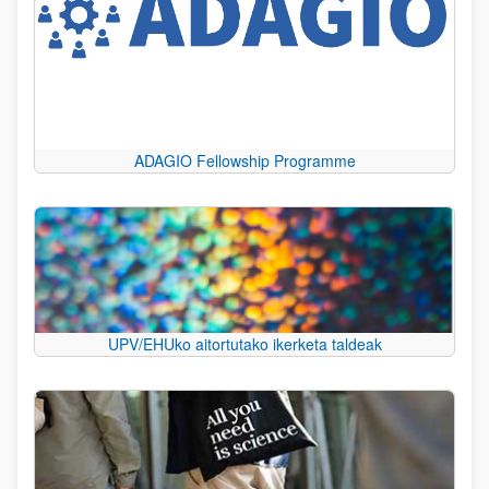
ADAGIO Fellowship Programme
UPV/EHUko aitortutako ikerketa taldeak