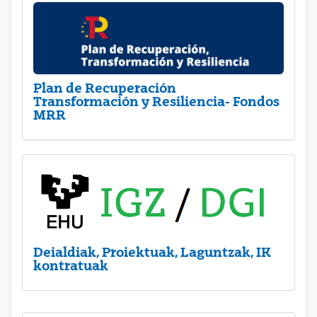
Plan de Recuperación
Transformación y Resiliencia- Fondos
MRR
Deialdiak, Proiektuak, Laguntzak, IK
kontratuak