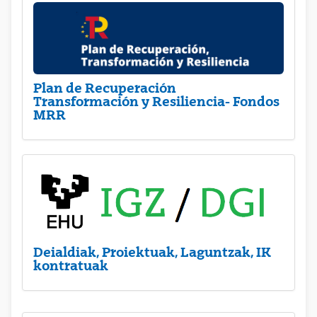
Plan de Recuperación
Transformación y Resiliencia- Fondos
MRR
Deialdiak, Proiektuak, Laguntzak, IK
kontratuak