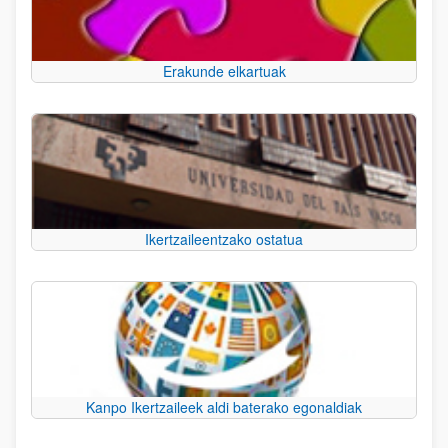
Erakunde elkartuak
Ikertzaileentzako ostatua
Kanpo Ikertzaileek aldi baterako egonaldiak