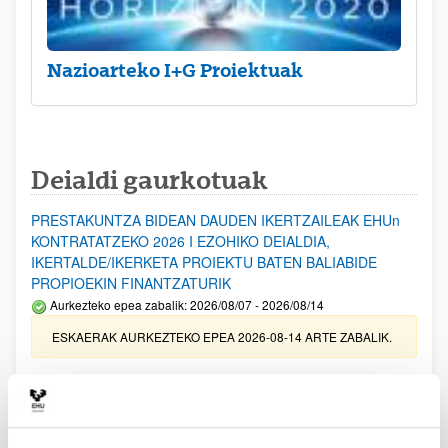
Nazioarteko I+G Proiektuak
Deialdi gaurkotuak
PRESTAKUNTZA BIDEAN DAUDEN IKERTZAILEAK EHUn
KONTRATATZEKO 2026 I EZOHIKO DEIALDIA,
IKERTALDE/IKERKETA PROIEKTU BATEN BALIABIDE
PROPIOEKIN FINANTZATURIK
Aurkezteko epea zabalik: 2026/08/07 - 2026/08/14
ESKAERAK AURKEZTEKO EPEA 2026-08-14 ARTE ZABALIK.
UPV/EHUn Azpiegitura Zientifikoa eta Funts Bibliografikoak
erosi eta berritzeko laguntzak 2026
Izapide irekia