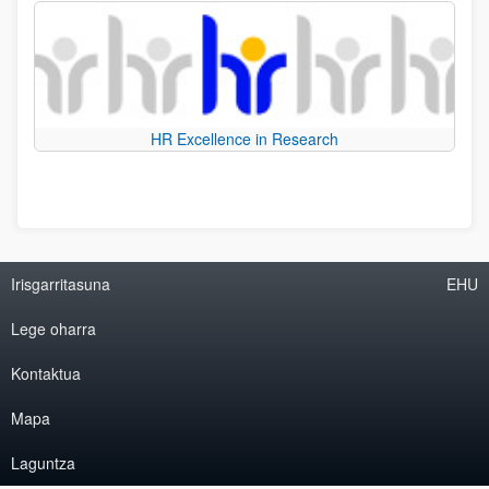
HR Excellence in Research
Irisgarritasuna
EHU
Lege oharra
Kontaktua
Mapa
Laguntza