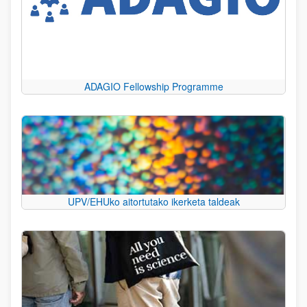
ADAGIO Fellowship Programme
UPV/EHUko aitortutako ikerketa taldeak