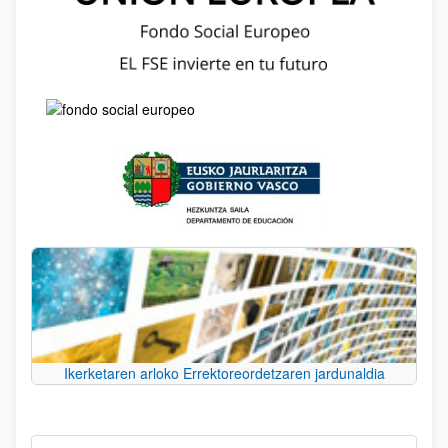
Ikerketaren arloko Errektoreordetzaren jardunaldia