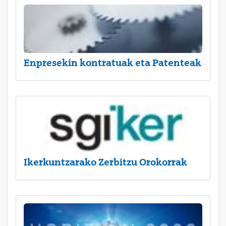
Enpresekin kontratuak eta Patenteak
Ikerkuntzarako Zerbitzu Orokorrak