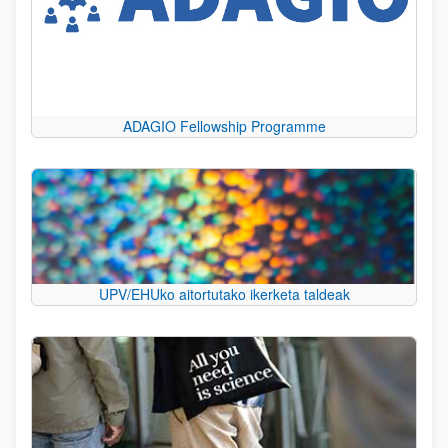
ADAGIO Fellowship Programme
UPV/EHUko aitortutako ikerketa taldeak