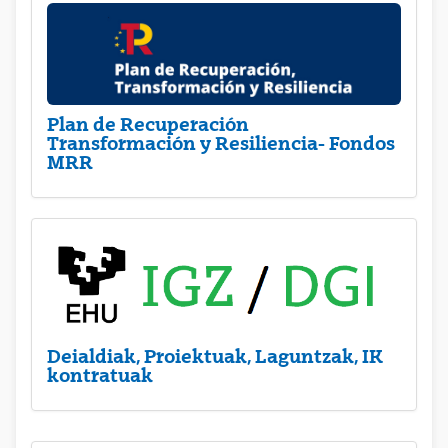
Plan de Recuperación
Transformación y Resiliencia- Fondos
MRR
Deialdiak, Proiektuak, Laguntzak, IK
kontratuak