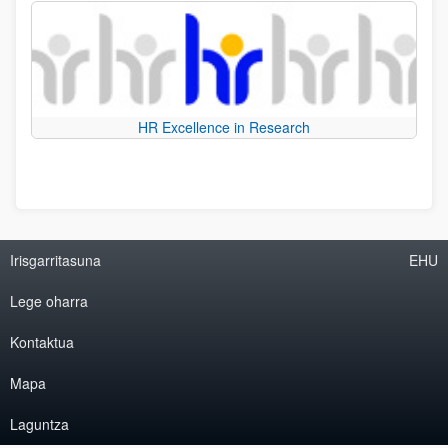
HR Excellence in Research
Irisgarritasuna
EHU
Lege oharra
Kontaktua
Mapa
Laguntza