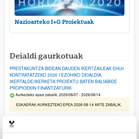
Nazioarteko I+G Proiektuak
Deialdi gaurkotuak
PRESTAKUNTZA BIDEAN DAUDEN IKERTZAILEAK EHUn
KONTRATATZEKO 2026 I EZOHIKO DEIALDIA,
IKERTALDE/IKERKETA PROIEKTU BATEN BALIABIDE
PROPIOEKIN FINANTZATURIK
Aurkezteko epea zabalik: 2026/08/07 - 2026/08/14
ESKAERAK AURKEZTEKO EPEA 2026-08-14 ARTE ZABALIK.
UPV/EHUn Azpiegitura Zientifikoa eta Funts Bibliografikoak
erosi eta berritzeko laguntzak 2026
Izapide irekia