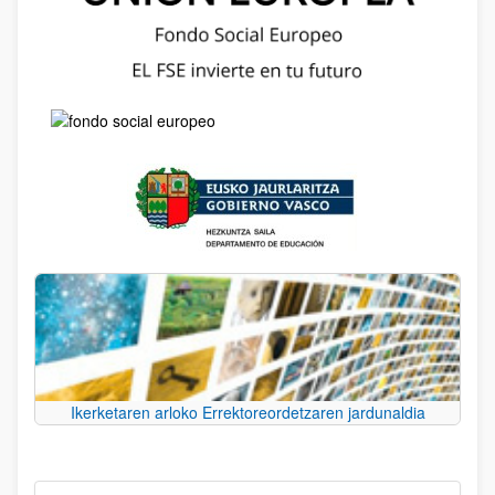
Ikerketaren arloko Errektoreordetzaren jardunaldia