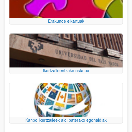
Erakunde elkartuak
Ikertzaileentzako ostatua
Kanpo Ikertzaileek aldi baterako egonaldiak