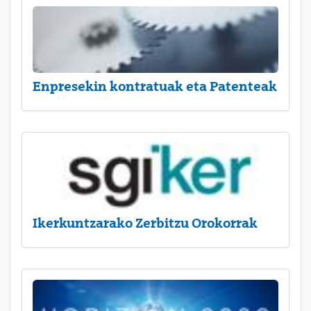
Enpresekin kontratuak eta Patenteak
Ikerkuntzarako Zerbitzu Orokorrak