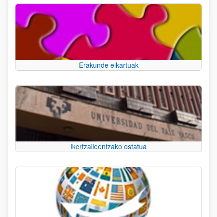
Erakunde elkartuak
Ikertzaileentzako ostatua