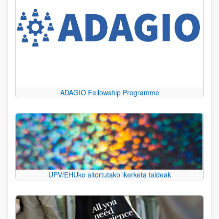
ADAGIO Fellowship Programme
UPV/EHUko aitortutako ikerketa taldeak