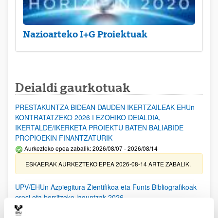
Nazioarteko I+G Proiektuak
Deialdi gaurkotuak
PRESTAKUNTZA BIDEAN DAUDEN IKERTZAILEAK EHUn
KONTRATATZEKO 2026 I EZOHIKO DEIALDIA,
IKERTALDE/IKERKETA PROIEKTU BATEN BALIABIDE
PROPIOEKIN FINANTZATURIK
Aurkezteko epea zabalik: 2026/08/07 - 2026/08/14
ESKAERAK AURKEZTEKO EPEA 2026-08-14 ARTE ZABALIK.
UPV/EHUn Azpiegitura Zientifikoa eta Funts Bibliografikoak
erosi eta berritzeko laguntzak 2026
Izapide irekia