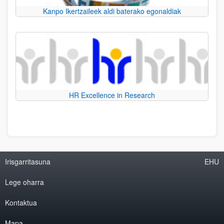
Kanpo Ikertzaileek aldi baterako egonaldiak
HR Excellence in Research
Irisgarritasuna
EHU
Lege oharra
Kontaktua
Mapa