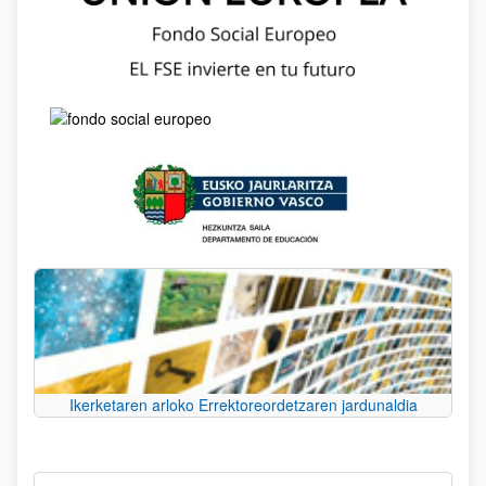
Ikerketaren arloko Errektoreordetzaren jardunaldia