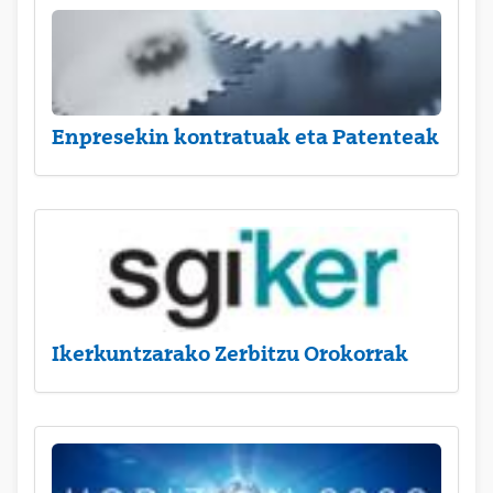
Enpresekin kontratuak eta Patenteak
Ikerkuntzarako Zerbitzu Orokorrak