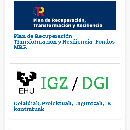
Plan de Recuperación
Transformación y Resiliencia- Fondos
MRR
Deialdiak, Proiektuak, Laguntzak, IK
kontratuak