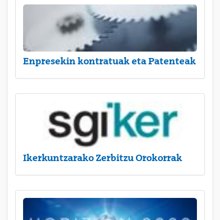
Enpresekin kontratuak eta Patenteak
Ikerkuntzarako Zerbitzu Orokorrak