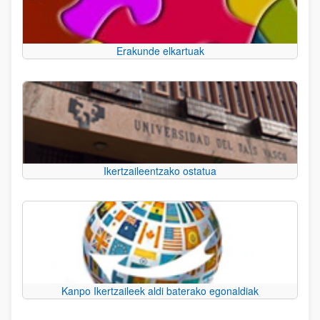
Erakunde elkartuak
Ikertzaileentzako ostatua
Kanpo Ikertzaileek aldi baterako egonaldiak