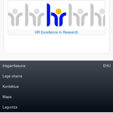
HR Excellence in Research
Irisgarritasuna
EHU
Lege oharra
Kontaktua
Mapa
Laguntza