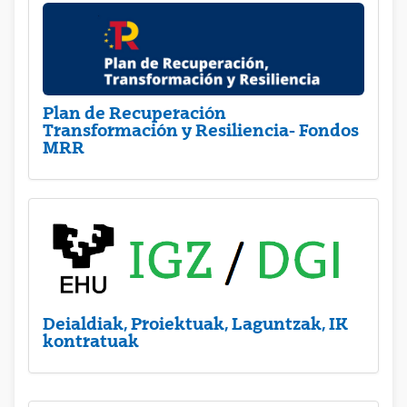
Plan de Recuperación
Transformación y Resiliencia- Fondos
MRR
Deialdiak, Proiektuak, Laguntzak, IK
kontratuak