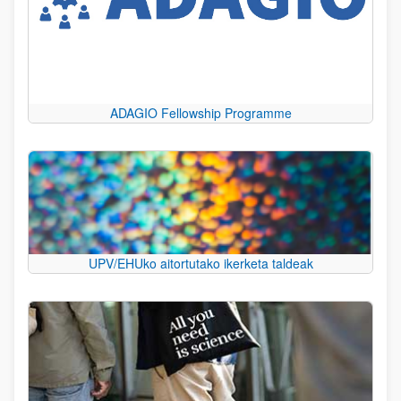
ADAGIO Fellowship Programme
UPV/EHUko aitortutako ikerketa taldeak