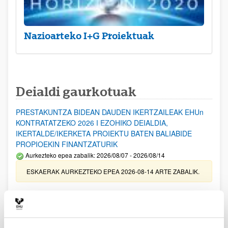
Nazioarteko I+G Proiektuak
Deialdi gaurkotuak
PRESTAKUNTZA BIDEAN DAUDEN IKERTZAILEAK EHUn
KONTRATATZEKO 2026 I EZOHIKO DEIALDIA,
IKERTALDE/IKERKETA PROIEKTU BATEN BALIABIDE
PROPIOEKIN FINANTZATURIK
Aurkezteko epea zabalik: 2026/08/07 - 2026/08/14
ESKAERAK AURKEZTEKO EPEA 2026-08-14 ARTE ZABALIK.
UPV/EHUn Azpiegitura Zientifikoa eta Funts Bibliografikoak
erosi eta berritzeko laguntzak 2026
Izapide irekia