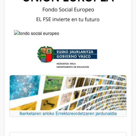
Ikerketaren arloko Errektoreordetzaren jardunaldia