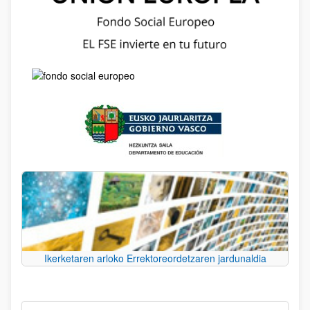
Ikerketaren arloko Errektoreordetzaren jardunaldia