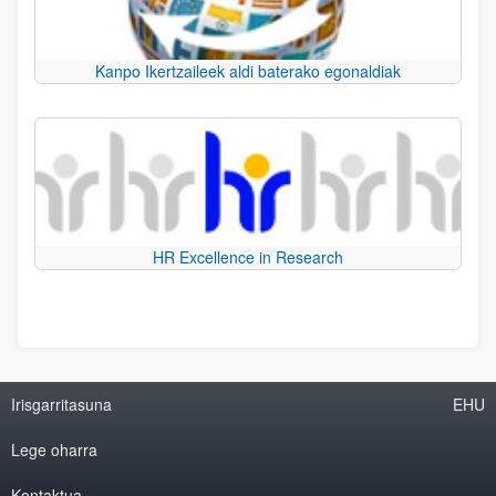
Kanpo Ikertzaileek aldi baterako egonaldiak
HR Excellence in Research
Irisgarritasuna
EHU
Lege oharra
Kontaktua