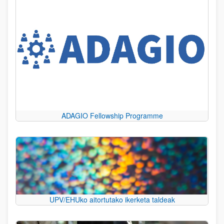
ADAGIO Fellowship Programme
UPV/EHUko aitortutako ikerketa taldeak