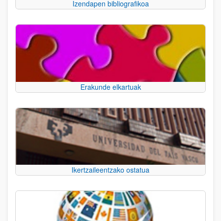
Izendapen bibliografikoa
Erakunde elkartuak
Ikertzaileentzako ostatua