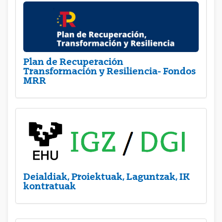
Plan de Recuperación
Transformación y Resiliencia- Fondos
MRR
Deialdiak, Proiektuak, Laguntzak, IK
kontratuak