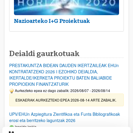
Nazioarteko I+G Proiektuak
Deialdi gaurkotuak
PRESTAKUNTZA BIDEAN DAUDEN IKERTZAILEAK EHUn
KONTRATATZEKO 2026 I EZOHIKO DEIALDIA,
IKERTALDE/IKERKETA PROIEKTU BATEN BALIABIDE
PROPIOEKIN FINANTZATURIK
Aurkezteko epea ez dago zabalik: 2026/08/07 - 2026/08/14
ESKAERAK AURKEZTEKO EPEA 2026-08-14 ARTE ZABALIK.
UPV/EHUn Azpiegitura Zientifikoa eta Funts Bibliografikoak
erosi eta berritzeko laguntzak 2026
Izapide irekia