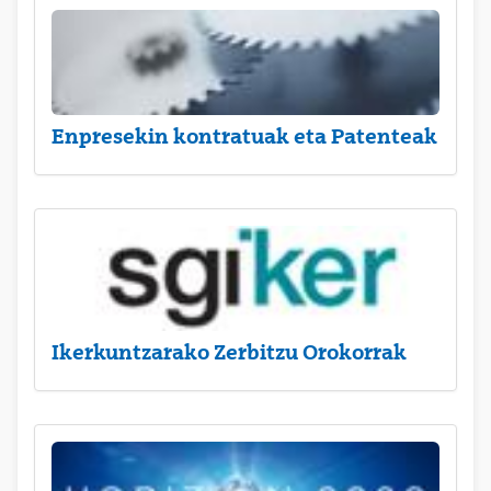
Enpresekin kontratuak eta Patenteak
Ikerkuntzarako Zerbitzu Orokorrak