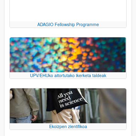
ADAGIO Fellowship Programme
UPV/EHUko aitortutako ikerketa taldeak
Ekoizpen zientifikoa