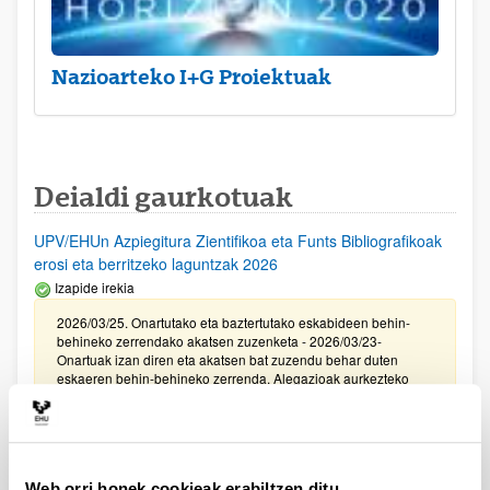
Nazioarteko I+G Proiektuak
Deialdi gaurkotuak
UPV/EHUn Azpiegitura Zientifikoa eta Funts Bibliografikoak
erosi eta berritzeko laguntzak 2026
Izapide irekia
2026/03/25. Onartutako eta baztertutako eskabideen behin-
behineko zerrendako akatsen zuzenketa - 2026/03/23-
Onartuak izan diren eta akatsen bat zuzendu behar duten
eskaeren behin-behineko zerrenda. Alegazioak aurkezteko
epea: 2026/03/24tik 2026/04/09rarte. (biak barne)
Zientzia, Teknologia eta Berrikuntza arloetako kultura
sustatzeko laguntzen deialdia (FECYT) 2026
Web orri honek cookieak erabiltzen ditu