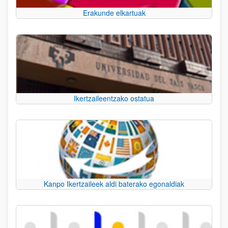
Erakunde elkartuak
Ikertzaileentzako ostatua
Kanpo Ikertzaileek aldi baterako egonaldiak