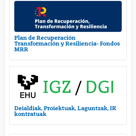
Plan de Recuperación
Transformación y Resiliencia- Fondos
MRR
Deialdiak, Proiektuak, Laguntzak, IK
kontratuak