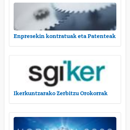
Enpresekin kontratuak eta Patenteak
Ikerkuntzarako Zerbitzu Orokorrak