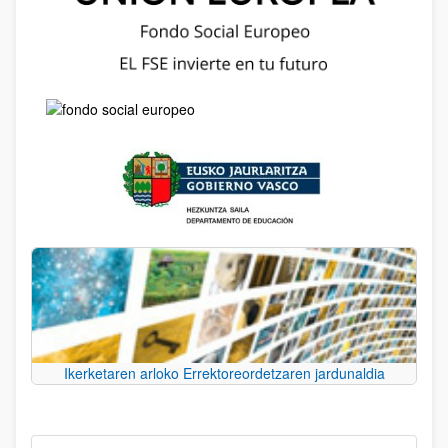
Ikerketaren arloko Errektoreordetzaren jardunaldia