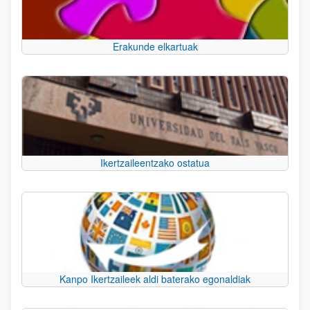
Erakunde elkartuak
Ikertzaileentzako ostatua
Kanpo Ikertzaileek aldi baterako egonaldiak