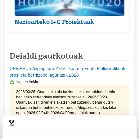
Nazioarteko I+G Proiektuak
Deialdi gaurkotuak
UPV/EHUn Azpiegitura Zientifikoa eta Funts Bibliografikoak
erosi eta berritzeko laguntzak 2026
Izapide irekia
2026/03/25. Onartutako eta baztertutako eskabideen behin-
behineko zerrendako akatsen zuzenketa - 2026/03/23-
Onartuak izan diren eta akatsen bat zuzendu behar duten
eskaeren behin-behineko zerrenda. Alegazioak aurkezteko
epea: 2026/03/24tik 2026/04/09rarte. (biak barne)
Zientzia, Teknologia eta Berrikuntza arloetako kultura
sustatzeko laguntzen deialdia (FECYT) 2026