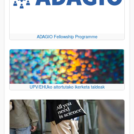
ADAGIO Fellowship Programme
UPV/EHUko aitortutako ikerketa taldeak