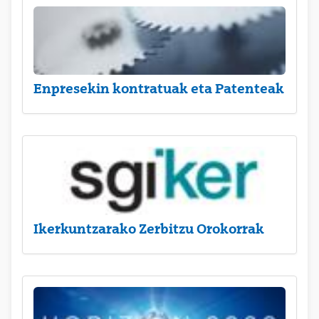
Enpresekin kontratuak eta Patenteak
Ikerkuntzarako Zerbitzu Orokorrak