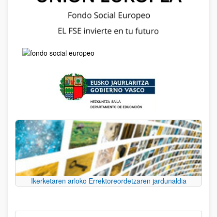
Ikerketaren arloko Errektoreordetzaren jardunaldia