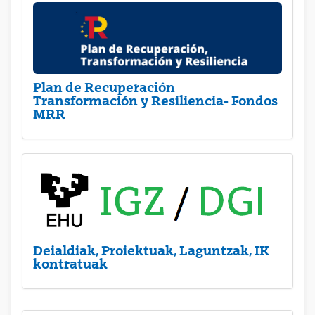
Plan de Recuperación
Transformación y Resiliencia- Fondos
MRR
Deialdiak, Proiektuak, Laguntzak, IK
kontratuak