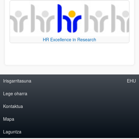
HR Excellence in Research
Irisgarritasuna
EHU
Lege oharra
Kontaktua
Mapa
Laguntza