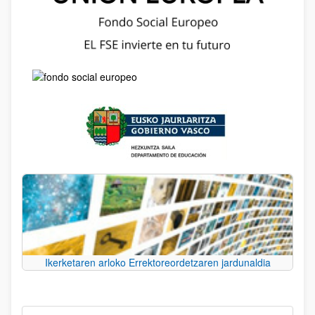
Ikerketaren arloko Errektoreordetzaren jardunaldia