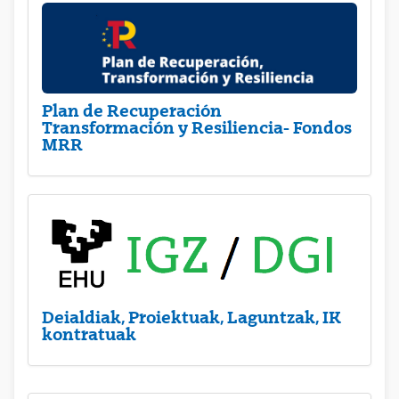
Plan de Recuperación
Transformación y Resiliencia- Fondos
MRR
Deialdiak, Proiektuak, Laguntzak, IK
kontratuak