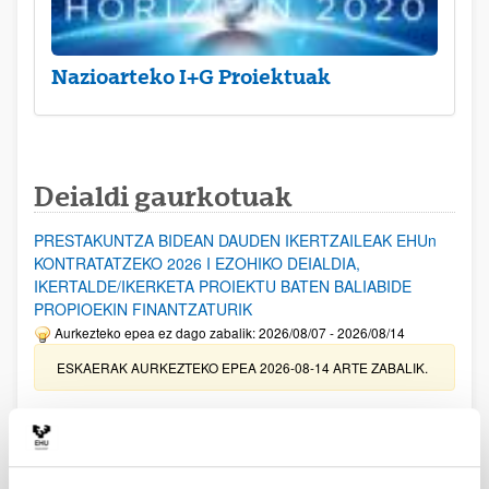
Nazioarteko I+G Proiektuak
Deialdi gaurkotuak
PRESTAKUNTZA BIDEAN DAUDEN IKERTZAILEAK EHUn
KONTRATATZEKO 2026 I EZOHIKO DEIALDIA,
IKERTALDE/IKERKETA PROIEKTU BATEN BALIABIDE
PROPIOEKIN FINANTZATURIK
Aurkezteko epea ez dago zabalik: 2026/08/07 - 2026/08/14
ESKAERAK AURKEZTEKO EPEA 2026-08-14 ARTE ZABALIK.
UPV/EHUn Azpiegitura Zientifikoa eta Funts Bibliografikoak
erosi eta berritzeko laguntzak 2026
Izapide irekia