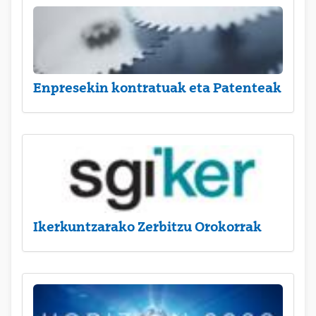
Enpresekin kontratuak eta Patenteak
Ikerkuntzarako Zerbitzu Orokorrak