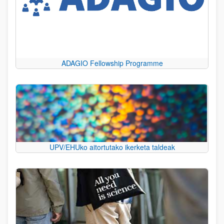
ADAGIO Fellowship Programme
UPV/EHUko aitortutako ikerketa taldeak