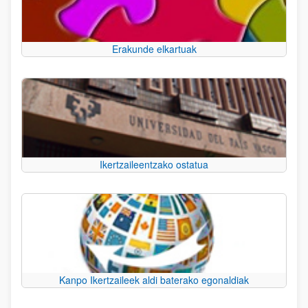
Erakunde elkartuak
Ikertzaileentzako ostatua
Kanpo Ikertzaileek aldi baterako egonaldiak