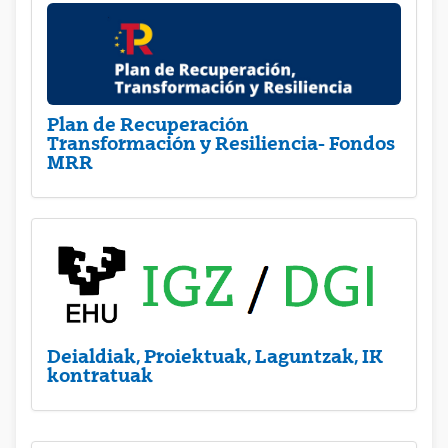
Plan de Recuperación
Transformación y Resiliencia- Fondos
MRR
Deialdiak, Proiektuak, Laguntzak, IK
kontratuak