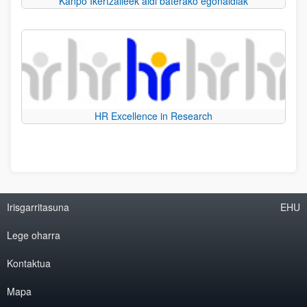
Kanpo Ikertzaileek aldi baterako egonaldiak
HR Excellence in Research
Irisgarritasuna
EHU
Lege oharra
Kontaktua
Mapa