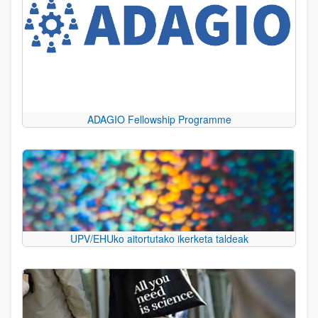
ADAGIO Fellowship Programme
UPV/EHUko aitortutako ikerketa taldeak