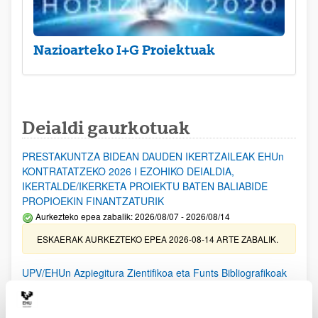
Nazioarteko I+G Proiektuak
Deialdi gaurkotuak
PRESTAKUNTZA BIDEAN DAUDEN IKERTZAILEAK EHUn
KONTRATATZEKO 2026 I EZOHIKO DEIALDIA,
IKERTALDE/IKERKETA PROIEKTU BATEN BALIABIDE
PROPIOEKIN FINANTZATURIK
Aurkezteko epea zabalik: 2026/08/07 - 2026/08/14
ESKAERAK AURKEZTEKO EPEA 2026-08-14 ARTE ZABALIK.
UPV/EHUn Azpiegitura Zientifikoa eta Funts Bibliografikoak
erosi eta berritzeko laguntzak 2026
Izapide irekia