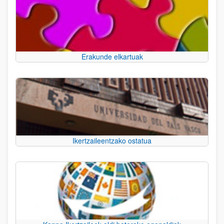
Erakunde elkartuak
Ikertzaileentzako ostatua