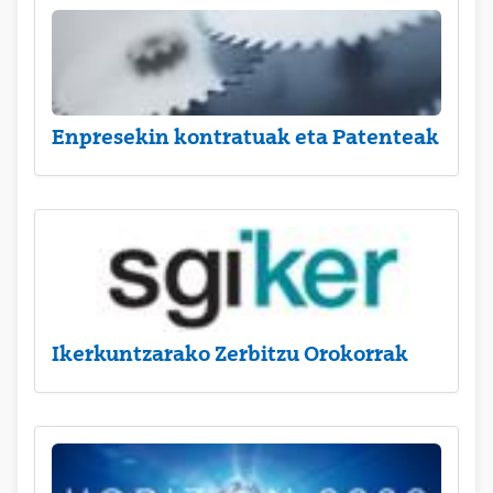
Enpresekin kontratuak eta Patenteak
Ikerkuntzarako Zerbitzu Orokorrak