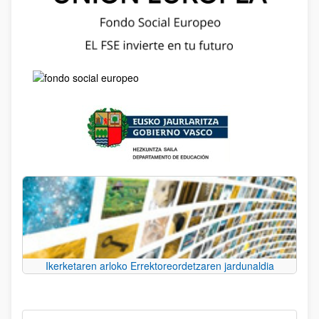
Ikerketaren arloko Errektoreordetzaren jardunaldia