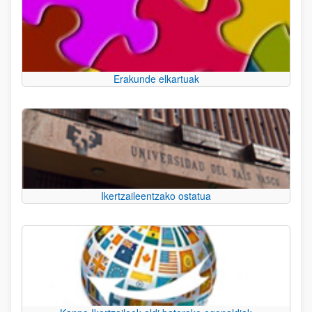
Erakunde elkartuak
Ikertzaileentzako ostatua