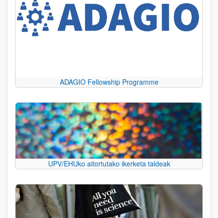
ADAGIO Fellowship Programme
UPV/EHUko aitortutako ikerketa taldeak