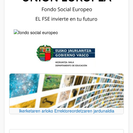
Ikerketaren arloko Errektoreordetzaren jardunaldia