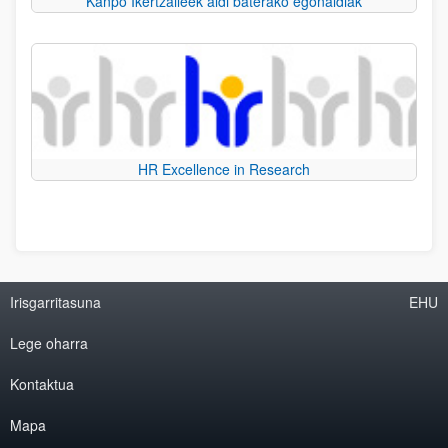
Kanpo Ikertzaileek aldi baterako egonaldiak
HR Excellence in Research
Irisgarritasuna
EHU
Lege oharra
Kontaktua
Mapa