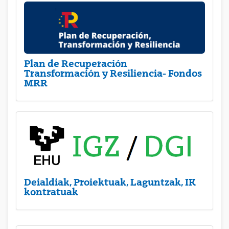
Plan de Recuperación
Transformación y Resiliencia- Fondos
MRR
Deialdiak, Proiektuak, Laguntzak, IK
kontratuak