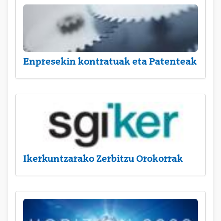
Enpresekin kontratuak eta Patenteak
Ikerkuntzarako Zerbitzu Orokorrak