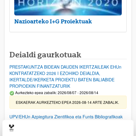
Nazioarteko I+G Proiektuak
Deialdi gaurkotuak
PRESTAKUNTZA BIDEAN DAUDEN IKERTZAILEAK EHUn
KONTRATATZEKO 2026 I EZOHIKO DEIALDIA,
IKERTALDE/IKERKETA PROIEKTU BATEN BALIABIDE
PROPIOEKIN FINANTZATURIK
Aurkezteko epea zabalik: 2026/08/07 - 2026/08/14
ESKAERAK AURKEZTEKO EPEA 2026-08-14 ARTE ZABALIK.
UPV/EHUn Azpiegitura Zientifikoa eta Funts Bibliografikoak
erosi eta berritzeko laguntzak 2026
Izapide irekia