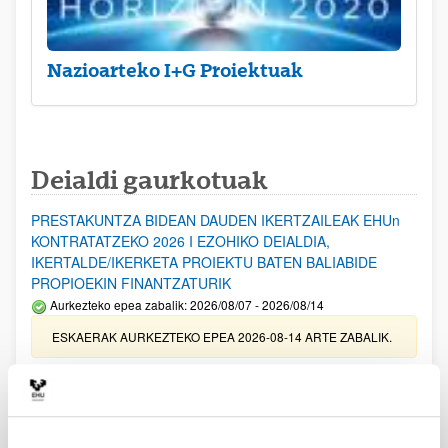
Nazioarteko I+G Proiektuak
Deialdi gaurkotuak
PRESTAKUNTZA BIDEAN DAUDEN IKERTZAILEAK EHUn
KONTRATATZEKO 2026 I EZOHIKO DEIALDIA,
IKERTALDE/IKERKETA PROIEKTU BATEN BALIABIDE
PROPIOEKIN FINANTZATURIK
Aurkezteko epea zabalik: 2026/08/07 - 2026/08/14
ESKAERAK AURKEZTEKO EPEA 2026-08-14 ARTE ZABALIK.
UPV/EHUn Azpiegitura Zientifikoa eta Funts Bibliografikoak
erosi eta berritzeko laguntzak 2026
Izapide irekia