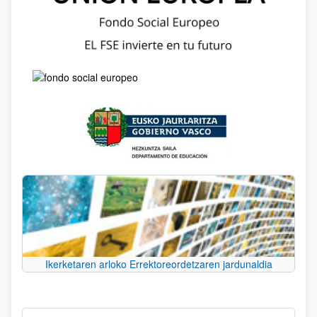
Ikerketaren arloko Errektoreordetzaren jardunaldia