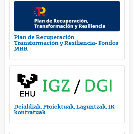
Plan de Recuperación
Transformación y Resiliencia- Fondos
MRR
Deialdiak, Proiektuak, Laguntzak, IK
kontratuak