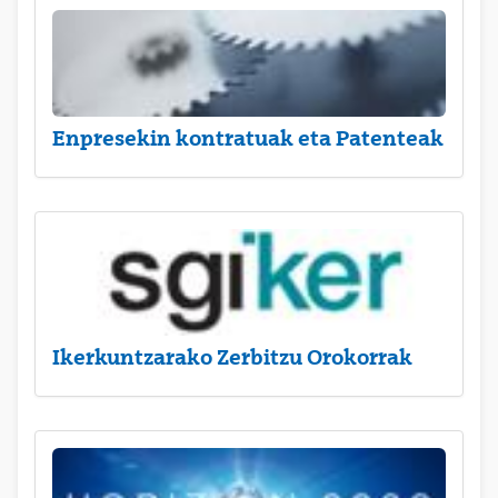
Enpresekin kontratuak eta Patenteak
Ikerkuntzarako Zerbitzu Orokorrak