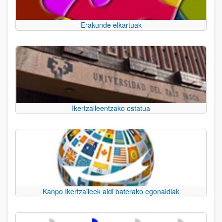
Erakunde elkartuak
Ikertzaileentzako ostatua
Kanpo Ikertzaileek aldi baterako egonaldiak