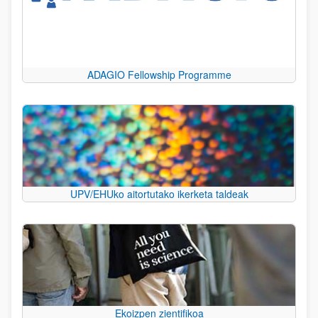
ADAGIO Fellowship Programme
UPV/EHUko aitortutako ikerketa taldeak
Ekoizpen zientifikoa