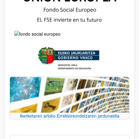
Ikerketaren arloko Errektoreordetzaren jardunaldia