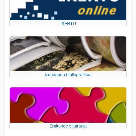
IKERTU
Izendapen bibliografikoa
Erakunde elkartuak