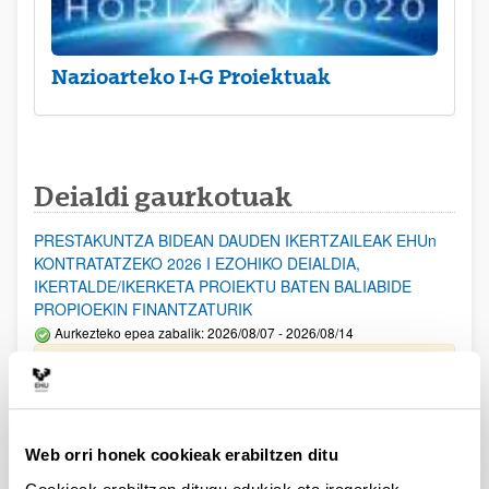
Nazioarteko I+G Proiektuak
Deialdi gaurkotuak
PRESTAKUNTZA BIDEAN DAUDEN IKERTZAILEAK EHUn
KONTRATATZEKO 2026 I EZOHIKO DEIALDIA,
IKERTALDE/IKERKETA PROIEKTU BATEN BALIABIDE
PROPIOEKIN FINANTZATURIK
Aurkezteko epea zabalik: 2026/08/07 - 2026/08/14
ESKAERAK AURKEZTEKO EPEA 2026-08-14 ARTE ZABALIK.
UPV/EHUn Azpiegitura Zientifikoa eta Funts Bibliografikoak
erosi eta berritzeko laguntzak 2026
Web orri honek cookieak erabiltzen ditu
Izapide irekia