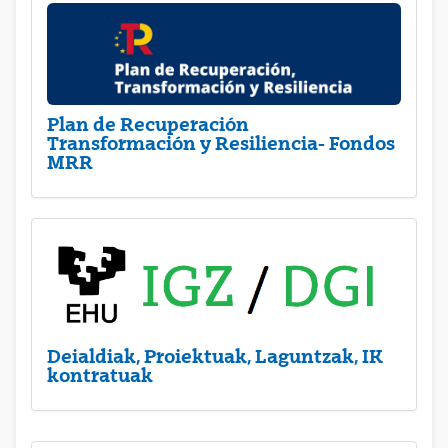
Plan de Recuperación
Transformación y Resiliencia- Fondos
MRR
Deialdiak, Proiektuak, Laguntzak, IK
kontratuak