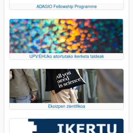
ADAGIO Fellowship Programme
UPV/EHUko aitortutako ikerketa taldeak
Ekoizpen zientifikoa