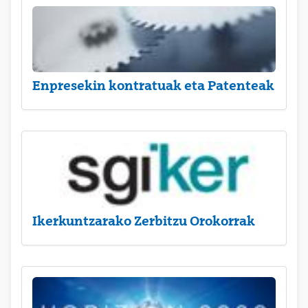
Enpresekin kontratuak eta Patenteak
Ikerkuntzarako Zerbitzu Orokorrak