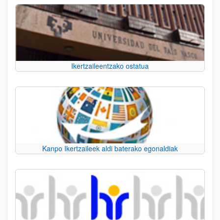
Ikertzaileentzako ostatua
Kanpo Ikertzaileek aldi baterako egonaldiak