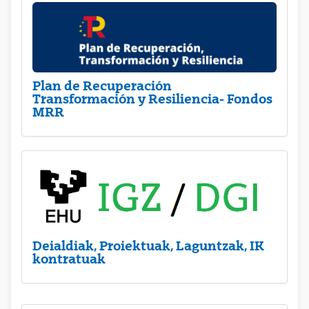
Plan de Recuperación
Transformación y Resiliencia- Fondos
MRR
Deialdiak, Proiektuak, Laguntzak, IK
kontratuak