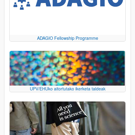
ADAGIO Fellowship Programme
UPV/EHUko aitortutako ikerketa taldeak