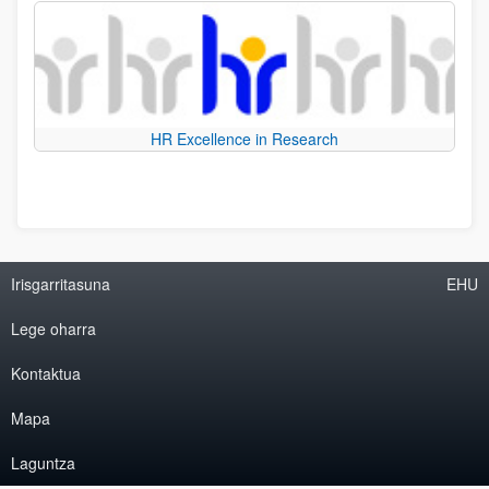
HR Excellence in Research
Irisgarritasuna
EHU
Lege oharra
Kontaktua
Mapa
Laguntza