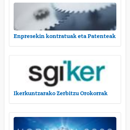
Enpresekin kontratuak eta Patenteak
Ikerkuntzarako Zerbitzu Orokorrak