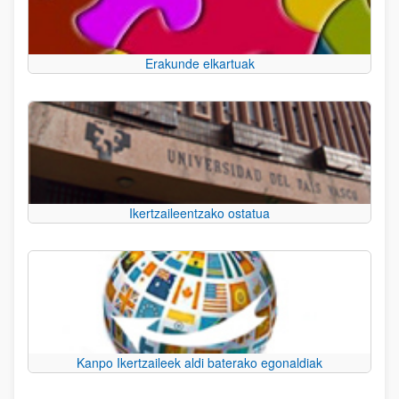
Erakunde elkartuak
Ikertzaileentzako ostatua
Kanpo Ikertzaileek aldi baterako egonaldiak