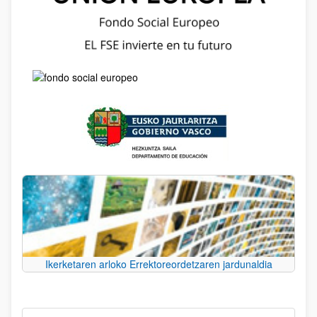
Ikerketaren arloko Errektoreordetzaren jardunaldia