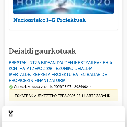
Nazioarteko I+G Proiektuak
Deialdi gaurkotuak
PRESTAKUNTZA BIDEAN DAUDEN IKERTZAILEAK EHUn
KONTRATATZEKO 2026 I EZOHIKO DEIALDIA,
IKERTALDE/IKERKETA PROIEKTU BATEN BALIABIDE
PROPIOEKIN FINANTZATURIK
Aurkezteko epea zabalik: 2026/08/07 - 2026/08/14
ESKAERAK AURKEZTEKO EPEA 2026-08-14 ARTE ZABALIK.
UPV/EHUn Azpiegitura Zientifikoa eta Funts Bibliografikoak
erosi eta berritzeko laguntzak 2026
Izapide irekia