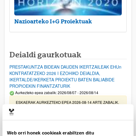
Nazioarteko I+G Proiektuak
Deialdi gaurkotuak
PRESTAKUNTZA BIDEAN DAUDEN IKERTZAILEAK EHUn
KONTRATATZEKO 2026 I EZOHIKO DEIALDIA,
IKERTALDE/IKERKETA PROIEKTU BATEN BALIABIDE
PROPIOEKIN FINANTZATURIK
Aurkezteko epea zabalik: 2026/08/07 - 2026/08/14
ESKAERAK AURKEZTEKO EPEA 2026-08-14 ARTE ZABALIK.
UPV/EHUn Azpiegitura Zientifikoa eta Funts Bibliografikoak
erosi eta berritzeko laguntzak 2026
Izapide irekia
Web orri honek cookieak erabiltzen ditu