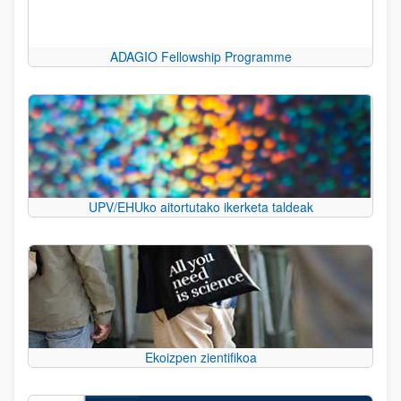
ADAGIO Fellowship Programme
UPV/EHUko aitortutako ikerketa taldeak
Ekoizpen zientifikoa