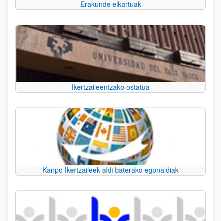
Erakunde elkartuak
Ikertzaileentzako ostatua
Kanpo Ikertzaileek aldi baterako egonaldiak