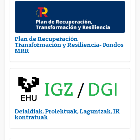
Plan de Recuperación
Transformación y Resiliencia- Fondos
MRR
Deialdiak, Proiektuak, Laguntzak, IK
kontratuak