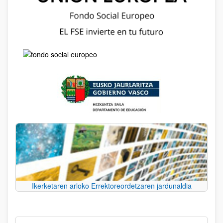
Ikerketaren arloko Errektoreordetzaren jardunaldia