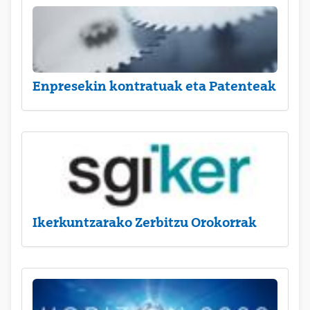
Enpresekin kontratuak eta Patenteak
Ikerkuntzarako Zerbitzu Orokorrak